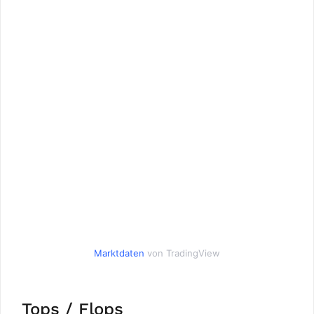
Marktdaten
von TradingView
Tops / Flops