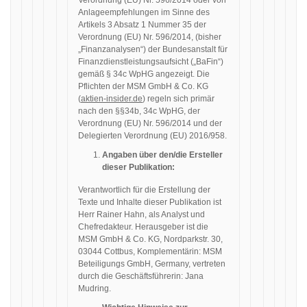
Verordnung (EU) Nr. 596/2014 oder von
Anlageempfehlungen im Sinne des
Artikels 3 Absatz 1 Nummer 35 der
Verordnung (EU) Nr. 596/2014, (bisher
„Finanzanalysen“) der Bundesanstalt für
Finanzdienstleistungsaufsicht („BaFin“)
gemäß § 34c WpHG angezeigt. Die
Pflichten der MSM GmbH & Co. KG
(
aktien-insider.de
) regeln sich primär
nach den §§34b, 34c WpHG, der
Verordnung (EU) Nr. 596/2014 und der
Delegierten Verordnung (EU) 2016/958.
Angaben über den/die Ersteller
dieser Publikation:
Verantwortlich für die Erstellung der
Texte und Inhalte dieser Publikation ist
Herr Rainer Hahn, als Analyst und
Chefredakteur. Herausgeber ist die
MSM GmbH & Co. KG, Nordparkstr. 30,
03044 Cottbus, Komplementärin: MSM
Beteiligungs GmbH, Germany, vertreten
durch die Geschäftsführerin: Jana
Mudring.