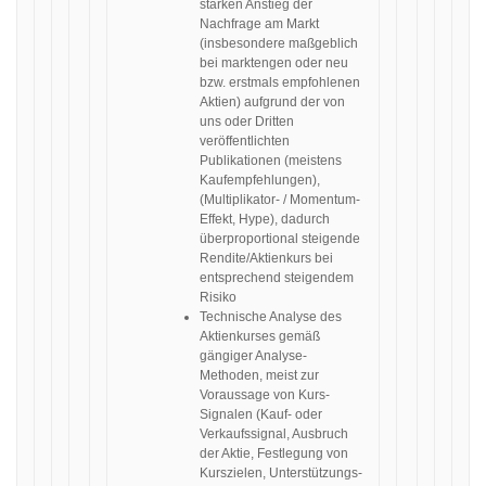
starken Anstieg der
Nachfrage am Markt
(insbesondere maßgeblich
bei marktengen oder neu
bzw. erstmals empfohlenen
Aktien) aufgrund der von
uns oder Dritten
veröffentlichten
Publikationen (meistens
Kaufempfehlungen),
(Multiplikator- / Momentum-
Effekt, Hype), dadurch
überproportional steigende
Rendite/Aktienkurs bei
entsprechend steigendem
Risiko
Technische Analyse des
Aktienkurses gemäß
gängiger Analyse-
Methoden, meist zur
Voraussage von Kurs-
Signalen (Kauf- oder
Verkaufssignal, Ausbruch
der Aktie, Festlegung von
Kurszielen, Unterstützungs-