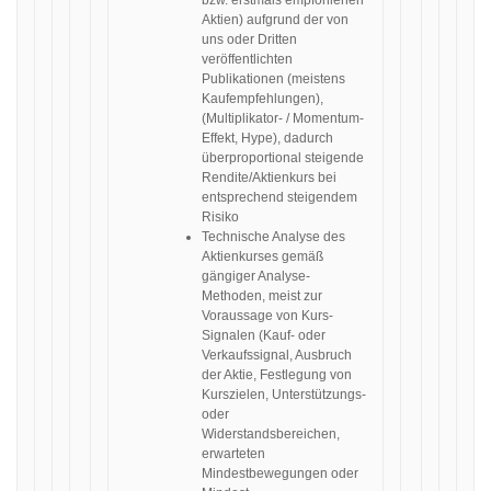
bzw. erstmals empfohlenen
Aktien) aufgrund der von
uns oder Dritten
veröffentlichten
Publikationen (meistens
Kaufempfehlungen),
(Multiplikator- / Momentum-
Effekt, Hype), dadurch
überproportional steigende
Rendite/Aktienkurs bei
entsprechend steigendem
Risiko
Technische Analyse des
Aktienkurses gemäß
gängiger Analyse-
Methoden, meist zur
Voraussage von Kurs-
Signalen (Kauf- oder
Verkaufssignal, Ausbruch
der Aktie, Festlegung von
Kurszielen, Unterstützungs-
oder
Widerstandsbereichen,
erwarteten
Mindestbewegungen oder