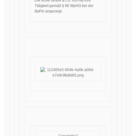
Die MSM GmbH & Co. KG hat ihre
Tätigkeit gemäß § 86 WpHG bei der
BaFin angezeigt