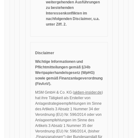
weitergehenden Ausführungen
zu bestehenden
Interessenkonflikten im
nachfolgenden Disclaimer, u.a.
unter Ziff. 2.
Disclaimer
Wichtige Informationen und
Pflichtmitteilungen gemäß §34b
Wertpapierhandelsgesetz (WpHG)
sowie gemäß Finanzanlageverordnung
(FinAnV).
MSM GmbH & Co. KG (
aktien-insider.de
)
hat ihre Tätigkeit als Ersteller von
Anlagestrategieempfehlungen im Sinne
des Artikels 3 Absatz 1 Nummer 34 der
Verordnung (EU) Nr. 596/2014 oder von
Anlageempfehlungen im Sinne des
Artikels 3 Absatz 1 Nummer 35 der
Verordnung (EU) Nr. 596/2014, (bisher
„Finanzanalysen“) der Bundesanstalt für