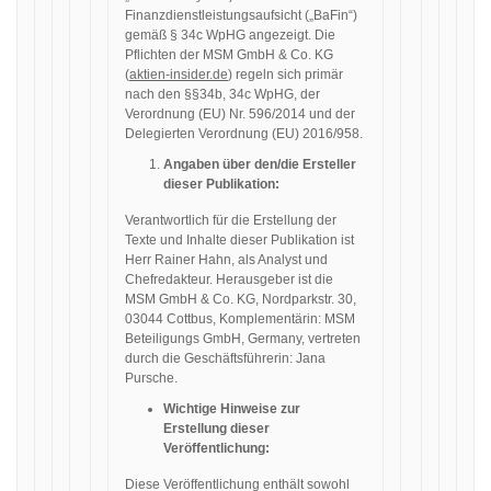
Finanzdienstleistungsaufsicht („BaFin“)
gemäß § 34c WpHG angezeigt. Die
Pflichten der MSM GmbH & Co. KG
(
aktien-insider.de
) regeln sich primär
nach den §§34b, 34c WpHG, der
Verordnung (EU) Nr. 596/2014 und der
Delegierten Verordnung (EU) 2016/958.
Angaben über den/die Ersteller
dieser Publikation:
Verantwortlich für die Erstellung der
Texte und Inhalte dieser Publikation ist
Herr Rainer Hahn, als Analyst und
Chefredakteur. Herausgeber ist die
MSM GmbH & Co. KG, Nordparkstr. 30,
03044 Cottbus, Komplementärin: MSM
Beteiligungs GmbH, Germany, vertreten
durch die Geschäftsführerin: Jana
Pursche.
Wichtige Hinweise zur
Erstellung dieser
Veröffentlichung:
Diese Veröffentlichung enthält sowohl