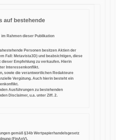
s auf bestehende
s im Rahmen dieser Publikation
ahestehende Personen besitzen Aktien der
em Fall: Metavista3D) und beabsichtigen, diese
 dieser Empfehlung zu verkaufen. Hierin
ter Interessenkonflikt.
n, sowie die verantwortlichen Redakteure
anzielle Vergütung. Auch hierin besteht ein
enkonflikt.
enden Ausführungen zu bestehenden
en Disclaimer, u.a. unter Ziff. 2.
eilungen gemäß §34b Wertpapierhandelsgesetz
dnung (FinAnV).