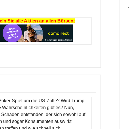
ln Sie alle Aktien an allen Börsen:
 Poker-Spiel um die US-Zölle? Wird Trump
 Wahrscheinlichkeiten gibt es? Nun,
 ein Schaden entstanden, der sich sowohl auf
n und sogar Konsumenten auswirkt.
n treffen und wie schnell sich