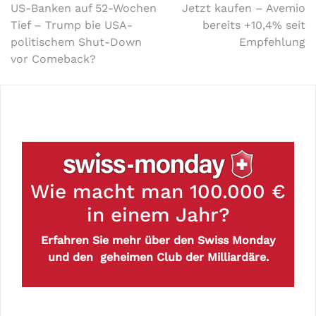
US-Banken auf 52-Wochen
Jetzt kaufen – Avemio
Tief – Trump bie USA-
bereits +10,4% seit
politischem Shut-Down
Empfehlung
vor Comeback?
Wie macht man 100.000 €
in einem Jahr?
Erfahren Sie mehr über den Swiss Monday
und den geheimen Club der Milliardäre.