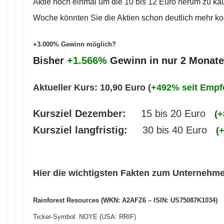
Aktie noch einmal um die 10 bis 12 Euro herum zu kau
Woche könnten Sie die Aktien schon deutlich mehr ko
+3.000% Gewinn möglich?
Bisher
+1.566%
Gewinn in nur 2 Monat
Aktueller Kurs: 10,90 Euro (
+492% seit Empf
Kursziel Dezember:
15 bis 20 Euro
(
+
Kursziel langfristig:
30 bis 40 Euro
(
Hier die wichtigsten Fakten zum Unternehm
Rainforest Resources (WKN: A2AFZ6 – ISIN: US75087K1034)
Ticker-Symbol: NOYE (USA: RRIF)