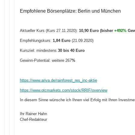
Empfohlene Börsenplätze: Berlin und München
Aktueller Kurs (Kurs 27.11.2020):
10
,90
Euro (bisher
+492%
Gew
Empfehlungskurs:
1,84 Euro
(21.09.2020)
Kursziel: mindestens
30 bis 40 Euro
Gewinn-Potential: weitere 267
%
https://www.ariva.de/rainforest_res_inc-aktie
https://www.otcmarkets.com/stock/RRIF/overview
In diesem Sinne wünsche ich Ihnen viel Erfolg mit Ihren Investme
Ihr Rainer Hahn
Chef-Redakteur