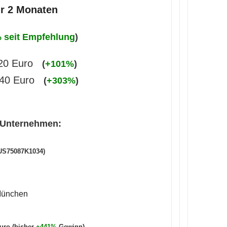
r 2 Monaten
 seit Empfehlung
)
20 Euro
(
+101%
)
40 Euro
(
+303%
)
m Unternehmen:
 US75087K1034)
 München
uro (bisher
+441%
Gewinn)