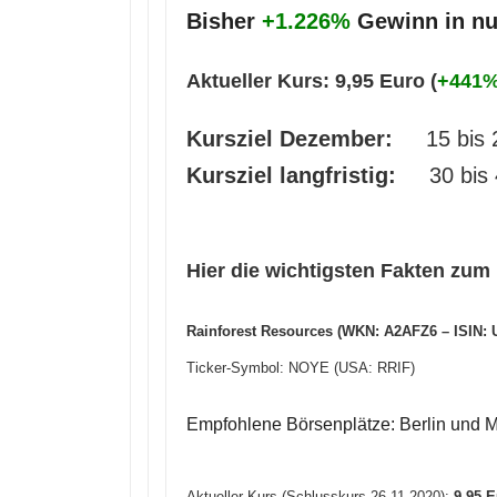
Bisher
+1.226%
Gewinn in nu
Aktueller Kurs: 9,95 Euro (
+441%
Kursziel Dezember:
15 bis 
Kursziel langfristig:
30 bis 
Hier die wichtigsten Fakten zu
Rainforest Resources (WKN: A2AFZ6 – ISIN:
Ticker-Symbol: NOYE (USA: RRIF)
Empfohlene Börsenplätze: Berlin und
Aktueller Kurs (Schlusskurs 26.11.2020):
9
,95
E