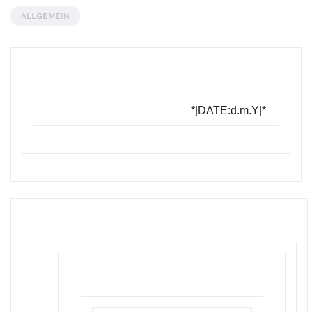
ALLGEMEIN
*|DATE:d.m.Y|*