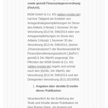
sowie gemäß Finanzanlageverordnung
(FinAnV).
MSM GmbH & Co. KG (
aktien-insider.de
)
hat ihre Tätigkeit als Ersteller von
Anlagestrategieempfehlungen im Sinne
des Artikels 3 Absatz 1 Nummer 34 der
Verordnung (EU) Nr. 596/2014 oder von
Anlageempfehlungen im Sinne des
Artikels 3 Absatz 1 Nummer 35 der
Verordnung (EU) Nr. 596/2014, (bisher
„Finanzanalysen“) der Bundesanstalt für
Finanzdienstleistungsaufsicht („BaFin“)
gemäß § 34c WpHG angezeigt. Die
Pflichten der MSM GmbH & Co. KG
(
aktien-insider.de
) regeln sich primär
nach den §§34b, 34c WpHG, der
Verordnung (EU) Nr. 596/2014 und der
Delegierten Verordnung (EU) 2016/958.
Angaben über den/die Ersteller
dieser Publikation:
Verantwortlich für die Erstellung der
Texte und Inhalte dieser Publikation ist
Herr Rainer Hahn, als Analyst und