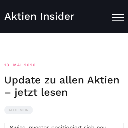
Aktien Insider
TOG
13. MAI 2020
Update zu allen Aktien
– jetzt lesen
ALLGEMEIN
Swiss Investor positioniert sich neu