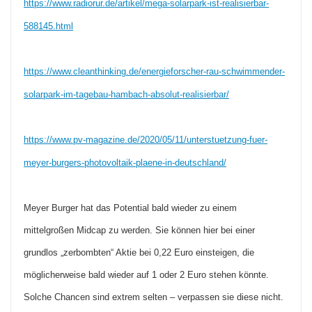
https://www.radiorur.de/artikel/mega-solarpark-ist-realisierbar-
588145.html
https://www.cleanthinking.de/energieforscher-rau-schwimmender-
solarpark-im-tagebau-hambach-absolut-realisierbar/
https://www.pv-magazine.de/2020/05/11/unterstuetzung-fuer-
meyer-burgers-photovoltaik-plaene-in-deutschland/
Meyer Burger hat das Potential bald wieder zu einem
mittelgroßen Midcap zu werden. Sie können hier bei einer
grundlos „zerbombten“ Aktie bei 0,22 Euro einsteigen, die
möglicherweise bald wieder auf 1 oder 2 Euro stehen könnte.
Solche Chancen sind extrem selten – verpassen sie diese nicht.