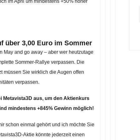
e noch im April um mindestens +50% höher
f über 3,00 Euro im Sommer
in May and go away – aber wer heutzutage
omplette Sommer-Rallye verpassen. Die
zt müssen Sie wirklich die Augen offen
nitäten verpassen.
ei Metavista3D aus, um den Aktienkurs
 sind mindestens +845% Gewinn möglich!
r schon einmal gehört und ich möchte Sie
tavista3D-Aktie könnte jederzeit einen