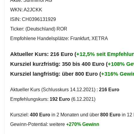
Aktie: Sunmirror AG
WKN: A2JCKK
ISIN: CH0396131929
Ticker: (Deutschland) ROR
Empfohlene Handelsplätze: Frankfurt, XETRA
Aktueller Kurs: 216 Euro (
+12,5% seit Empfehlu
Kursziel kurzfristig: 350 bis 400 Euro (
+108% Ge
Kursziel langfristig: über 800 Euro (
+316% Gewi
Aktueller Kurs (Schlusskurs 14.12.2021) :
216 Euro
Empfehlungskurs:
192 Euro
(6.12.2021)
Kursziel:
400 Euro
in 2 Monaten und über
800 Euro
in 12
Gewinn-Potential: weitere
+270% Gewinn