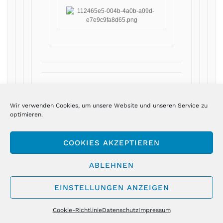
Wir verwenden Cookies, um unsere Website und unseren Service zu
optimieren.
Copyright ©
*|CURRENT_YEAR|* aktien-
COOKIES AKZEPTIEREN
insider.de, All rights reserved.
ABLEHNEN
Sie erhalten diesen Newsletter
EINSTELLUNGEN ANZEIGEN
als Abonnent von aktien-
Cookie-Richtlinie
Datenschutz
Impressum
insider.de