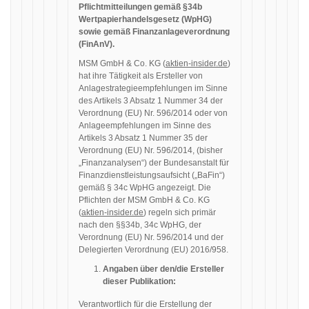
Pflichtmitteilungen gemäß §34b
Wertpapierhandelsgesetz (WpHG)
sowie gemäß Finanzanlageverordnung
(FinAnV).
MSM GmbH & Co. KG (
aktien-insider.de
)
hat ihre Tätigkeit als Ersteller von
Anlagestrategieempfehlungen im Sinne
des Artikels 3 Absatz 1 Nummer 34 der
Verordnung (EU) Nr. 596/2014 oder von
Anlageempfehlungen im Sinne des
Artikels 3 Absatz 1 Nummer 35 der
Verordnung (EU) Nr. 596/2014, (bisher
„Finanzanalysen“) der Bundesanstalt für
Finanzdienstleistungsaufsicht („BaFin“)
gemäß § 34c WpHG angezeigt. Die
Pflichten der MSM GmbH & Co. KG
(
aktien-insider.de
) regeln sich primär
nach den §§34b, 34c WpHG, der
Verordnung (EU) Nr. 596/2014 und der
Delegierten Verordnung (EU) 2016/958.
Angaben über den/die Ersteller
dieser Publikation:
Verantwortlich für die Erstellung der