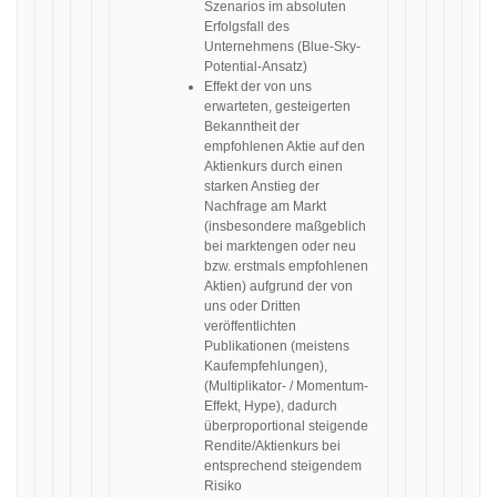
Szenarios im absoluten
Erfolgsfall des
Unternehmens (Blue-Sky-
Potential-Ansatz)
Effekt der von uns
erwarteten, gesteigerten
Bekanntheit der
empfohlenen Aktie auf den
Aktienkurs durch einen
starken Anstieg der
Nachfrage am Markt
(insbesondere maßgeblich
bei marktengen oder neu
bzw. erstmals empfohlenen
Aktien) aufgrund der von
uns oder Dritten
veröffentlichten
Publikationen (meistens
Kaufempfehlungen),
(Multiplikator- / Momentum-
Effekt, Hype), dadurch
überproportional steigende
Rendite/Aktienkurs bei
entsprechend steigendem
Risiko