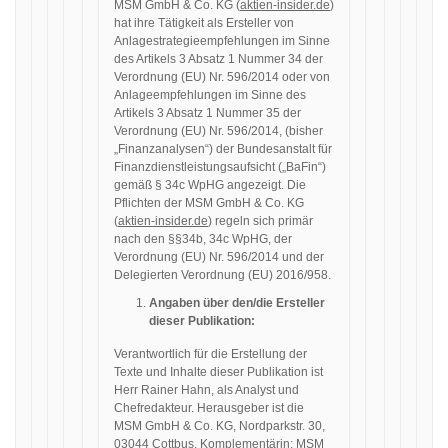
MSM GmbH & Co. KG (
aktien-insider.de
)
hat ihre Tätigkeit als Ersteller von
Anlagestrategieempfehlungen im Sinne
des Artikels 3 Absatz 1 Nummer 34 der
Verordnung (EU) Nr. 596/2014 oder von
Anlageempfehlungen im Sinne des
Artikels 3 Absatz 1 Nummer 35 der
Verordnung (EU) Nr. 596/2014, (bisher
„Finanzanalysen“) der Bundesanstalt für
Finanzdienstleistungsaufsicht („BaFin“)
gemäß § 34c WpHG angezeigt. Die
Pflichten der MSM GmbH & Co. KG
(
aktien-insider.de
) regeln sich primär
nach den §§34b, 34c WpHG, der
Verordnung (EU) Nr. 596/2014 und der
Delegierten Verordnung (EU) 2016/958.
Angaben über den/die Ersteller
dieser Publikation:
Verantwortlich für die Erstellung der
Texte und Inhalte dieser Publikation ist
Herr Rainer Hahn, als Analyst und
Chefredakteur. Herausgeber ist die
MSM GmbH & Co. KG, Nordparkstr. 30,
03044 Cottbus, Komplementärin: MSM