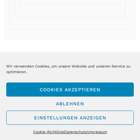
Wir verwenden Cookies, um unsere Website und unseren Service zu
optimieren.
SpaceX vor Mega IPO –
Sofort kaufen – Zeit für
COOKIES AKZEPTIEREN
wann kippt die Tsunami-
den nächsten Rebound
ABLEHNEN
Welle?
EINSTELLUNGEN ANZEIGEN
Cookie-Richtlinie
Datenschutz
Impressum