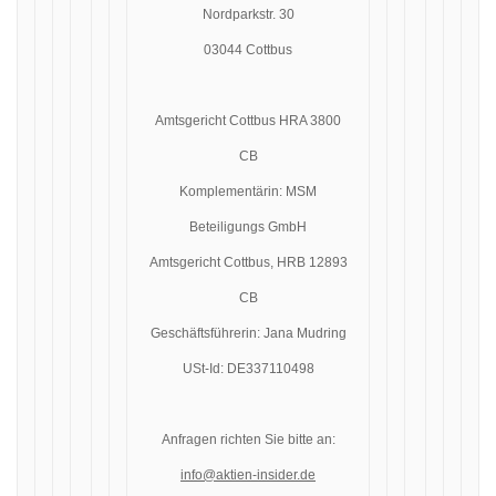
Nordparkstr. 30
03044 Cottbus
Amtsgericht Cottbus HRA 3800
CB
Komplementärin: MSM
Beteiligungs GmbH
Amtsgericht Cottbus, HRB 12893
CB
Geschäftsführerin: Jana Mudring
USt-Id: DE337110498
Anfragen richten Sie bitte an:
info@aktien-insider.de