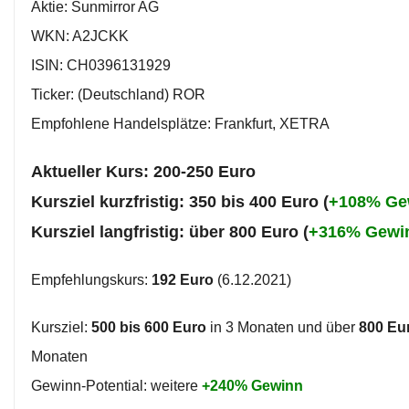
Aktie: Sunmirror AG
WKN: A2JCKK
ISIN: CH0396131929
Ticker: (Deutschland) ROR
Empfohlene Handelsplätze: Frankfurt, XETRA
Aktueller Kurs: 200-250 Euro
Kursziel kurzfristig: 350 bis 400 Euro (
+108% Ge
Kursziel langfristig: über 800 Euro (
+316% Gewi
Empfehlungskurs:
192 Euro
(6.12.2021)
Kursziel:
500 bis 600 Euro
in 3 Monaten und über
800 Eu
Monaten
Gewinn-Potential: weitere
+240
% Gewinn