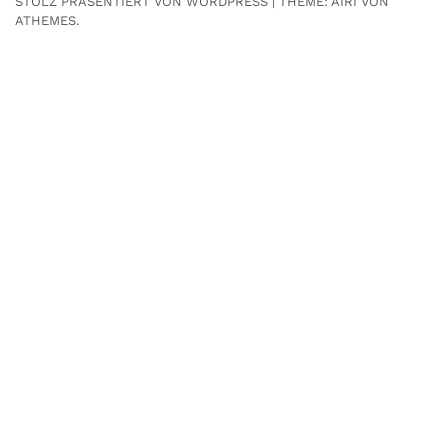
STOLZ PRÄSENTIERT VON WORDPRESS
|
THEME:
AIRI
VON
ATHEMES.