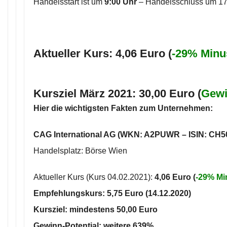
Handelsstart ist um
9:00 Uhr
– Handelsschluss um 17
Aktueller Kurs: 4,06 Euro (
-29% Minu
Kursziel März 2021
:
30,00 Euro (
Gewi
Hier die wichtigsten Fakten zum Unternehmen:
CAG International AG (WKN: A2PUWR – ISIN: CH5
Handelsplatz: Börse Wien
Aktueller Kurs (Kurs 04.02.2021):
4
,06
Euro (
-29% Mi
Empfehlungskurs:
5,75 Euro
(14.12.2020)
Kursziel: mindestens
50,00 Euro
Gewinn-Potential: weitere
639%