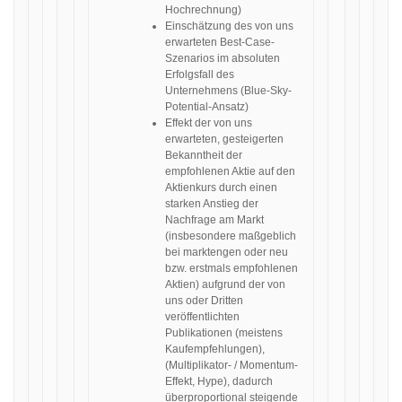
Hochrechnung)
Einschätzung des von uns
erwarteten Best-Case-
Szenarios im absoluten
Erfolgsfall des
Unternehmens (Blue-Sky-
Potential-Ansatz)
Effekt der von uns
erwarteten, gesteigerten
Bekanntheit der
empfohlenen Aktie auf den
Aktienkurs durch einen
starken Anstieg der
Nachfrage am Markt
(insbesondere maßgeblich
bei marktengen oder neu
bzw. erstmals empfohlenen
Aktien) aufgrund der von
uns oder Dritten
veröffentlichten
Publikationen (meistens
Kaufempfehlungen),
(Multiplikator- / Momentum-
Effekt, Hype), dadurch
überproportional steigende