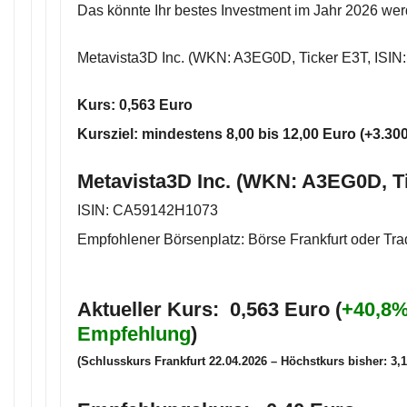
Das könnte Ihr bestes Investment im Jahr 2026 wer
Metavista3D Inc. (WKN: A3EG0D, Ticker E3T, ISI
Kurs: 0,563 Euro
Kursziel: mindestens 8,00 bis 12,00 Euro (+3.3
Metavista3D Inc. (WKN: A3EG0D, T
ISIN: CA59142H1073
Empfohlener Börsenplatz: Börse Frankfurt oder Tr
Aktueller Kurs: 0,563 Euro (
+40,8%
Empfehlung
)
(Schlusskurs Frankfurt 22.04.2026 – Höchstkurs bisher: 3,