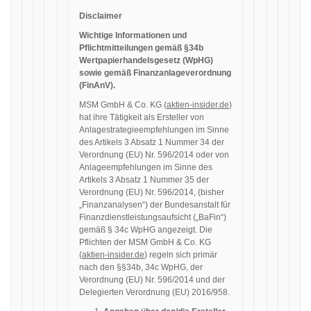
Disclaimer
Wichtige Informationen und
Pflichtmitteilungen gemäß §34b
Wertpapierhandelsgesetz (WpHG)
sowie gemäß Finanzanlageverordnung
(FinAnV).
MSM GmbH & Co. KG (
aktien-insider.de
)
hat ihre Tätigkeit als Ersteller von
Anlagestrategieempfehlungen im Sinne
des Artikels 3 Absatz 1 Nummer 34 der
Verordnung (EU) Nr. 596/2014 oder von
Anlageempfehlungen im Sinne des
Artikels 3 Absatz 1 Nummer 35 der
Verordnung (EU) Nr. 596/2014, (bisher
„Finanzanalysen“) der Bundesanstalt für
Finanzdienstleistungsaufsicht („BaFin“)
gemäß § 34c WpHG angezeigt. Die
Pflichten der MSM GmbH & Co. KG
(
aktien-insider.de
) regeln sich primär
nach den §§34b, 34c WpHG, der
Verordnung (EU) Nr. 596/2014 und der
Delegierten Verordnung (EU) 2016/958.