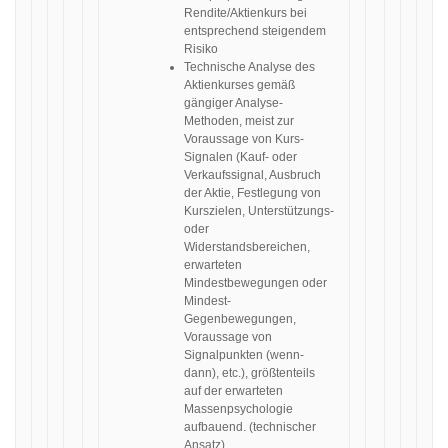
Rendite/Aktienkurs bei
entsprechend steigendem
Risiko
Technische Analyse des
Aktienkurses gemäß
gängiger Analyse-
Methoden, meist zur
Voraussage von Kurs-
Signalen (Kauf- oder
Verkaufssignal, Ausbruch
der Aktie, Festlegung von
Kurszielen, Unterstützungs-
oder
Widerstandsbereichen,
erwarteten
Mindestbewegungen oder
Mindest-
Gegenbewegungen,
Voraussage von
Signalpunkten (wenn-
dann), etc.), größtenteils
auf der erwarteten
Massenpsychologie
aufbauend. (technischer
Ansatz).