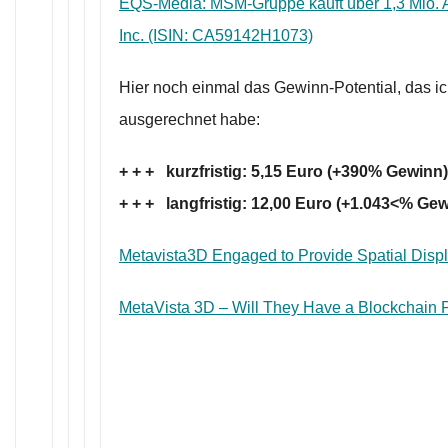
EQS-Media: MSM-Gruppe kauft über 1,3 Mio. 
Inc. (ISIN: CA59142H1073)
Hier noch einmal das Gewinn-Potential, das i
ausgerechnet habe:
+ + + kurzfristig: 5,15 Euro (+390% Gewinn
+ + + langfristig: 12,00 Euro (+1.043<% Ge
Metavista3D Engaged to Provide Spatial Disp
MetaVista 3D – Will They Have a Blockchain 