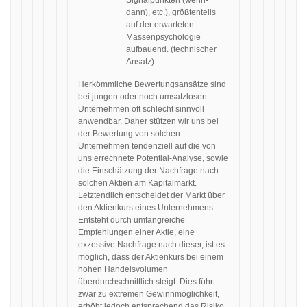
Signalpunkten (wenn-
dann), etc.), größtenteils
auf der erwarteten
Massenpsychologie
aufbauend. (technischer
Ansatz).
Herkömmliche Bewertungsansätze sind
bei jungen oder noch umsatzlosen
Unternehmen oft schlecht sinnvoll
anwendbar. Daher stützen wir uns bei
der Bewertung von solchen
Unternehmen tendenziell auf die von
uns errechnete Potential-Analyse, sowie
die Einschätzung der Nachfrage nach
solchen Aktien am Kapitalmarkt.
Letztendlich entscheidet der Markt über
den Aktienkurs eines Unternehmens.
Entsteht durch umfangreiche
Empfehlungen einer Aktie, eine
exzessive Nachfrage nach dieser, ist es
möglich, dass der Aktienkurs bei einem
hohen Handelsvolumen
überdurchschnittlich steigt. Dies führt
zwar zu extremen Gewinnmöglichkeit,
erhöht jedoch entsprechend das Risiko