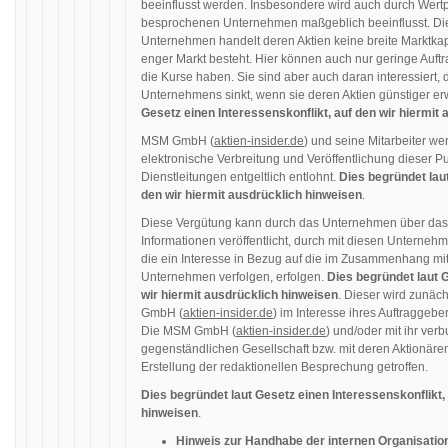
beeinflusst werden. Insbesondere wird auch durch Wertp
besprochenen Unternehmen maßgeblich beeinflusst. Die
Unternehmen handelt deren Aktien keine breite Marktkap
enger Markt besteht. Hier können auch nur geringe Auf
die Kurse haben. Sie sind aber auch daran interessiert
Unternehmens sinkt, wenn sie deren Aktien günstiger e
Gesetz einen Interessenskonflikt, auf den wir hiermit
MSM GmbH (
aktien-insider.de
) und seine Mitarbeiter we
elektronische Verbreitung und Veröffentlichung dieser Pu
Dienstleitungen entgeltlich entlohnt.
Dies begründet laut
den wir hiermit ausdrücklich hinweisen
.
Diese Vergütung kann durch das Unternehmen über da
Informationen veröffentlicht, durch mit diesen Unternehm
die ein Interesse in Bezug auf die im Zusammenhang mi
Unternehmen verfolgen, erfolgen.
Dies begründet laut G
wir hiermit ausdrücklich hinweisen
. Dieser wird zunäc
GmbH (
aktien-insider.de
) im Interesse ihres Auftraggeb
Die MSM GmbH (
aktien-insider.de
) und/oder mit ihr ve
gegenständlichen Gesellschaft bzw. mit deren Aktionären
Erstellung der redaktionellen Besprechung getroffen.
Dies begründet laut Gesetz einen Interessenskonflikt,
hinweisen
.
Hinweis zur Handhabe der internen Organisation