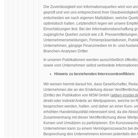
Die Zuverlässigkeit von Informationsquellen wird von u
geprüft und von uns entsprechend ihrer Glaubwürdigkeit
entscheiden wir nach eigenen Maßstäben, welche Quellen 
optimistisch halten. Letztendlich legen wir unsere Emp
Einschätzungen fest. Bei der Informationsbeschaffung grei
zugängliche Quellen zurück wie z.B. Pressemitteilungen
Unternehmensmeldungen, Firmenpräsentationen, Publik
Unternehmen, gängige Finanzmedien im In- und Auslan
Branchen-Analysen Dritter.
In unseren Publikationen werden ausschließlich öffentli
sowie vom Unternehmen selbst verbreitete Informatione
Hinweis zu bestehenden Interessenkonflikten:
Wir weisen hiermit darauf hin, dass Gesellschafter, Red
Unternehmen die an der Erstellung dieser Veröffentlichun
(Dritte) der Publikation von MSM GmbH (
aktien-insider.d
direkt oder indirekt Anteile an Wertpapieren, welche im
besprochen werden, halten. und daher an einer Kurs- un
erhöhten Handelsliquidität interessiert sind, da die Absic
Zusammenhang mit dieser Veröffentlichung diese Wertp
Kursen und Umsätzen zu partizipieren. Ein Kurszuwachs 
Unternehmen kann zu einem Vermögenszuwachs bei die
Besprechung des Unternehmens können jedenfalls der 