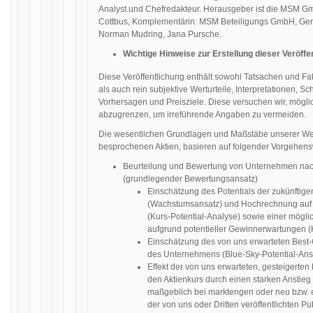
Analyst und Chefredakteur. Herausgeber ist die MSM Gm
Cottbus, Komplementärin: MSM Beteiligungs GmbH, Germa
Norman Mudring, Jana Pursche.
Wichtige Hinweise zur Erstellung dieser Veröffe
Diese Veröffentlichung enthält sowohl Tatsachen und 
als auch rein subjektive Werturteile, Interpretationen,
Vorhersagen und Preisziele. Diese versuchen wir, mögli
abzugrenzen, um irreführende Angaben zu vermeiden.
Die wesentlichen Grundlagen und Maßstäbe unserer Wer
besprochenen Aktien, basieren auf folgender Vorgehens
Beurteilung und Bewertung von Unternehmen n
(grundlegender Bewertungsansatz)
Einschätzung des Potentials der zukünfti
(Wachstumsansatz) und Hochrechnung auf 
(Kurs-Potential-Analyse) sowie einer mög
aufgrund potentieller Gewinnerwartungen
Einschätzung des von uns erwarteten Best-
des Unternehmens (Blue-Sky-Potential-Ans
Effekt der von uns erwarteten, gesteigerten
den Aktienkurs durch einen starken Anstie
maßgeblich bei marktengen oder neu bzw. 
der von uns oder Dritten veröffentlichten 