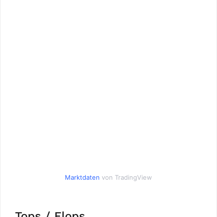
Marktdaten
von TradingView
Tops / Flops