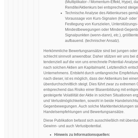
(Multiplikator- / Momentum-Effekt, Hype), 
Rendite/Aktienkurs bei entsprechend steig
Technische Analyse des Aktienkurses gemä
Voraussage von Kurs-Signalen (Kauf- oder V
Festlegung von Kurszielen, Unterstützungs
Mindestbewegungen oder Mindest-Gegenb
Signalpunkten (wenn-dann), etc.), größtent
aufbauend. (technischer Ansatz).
Herkömmliche Bewertungsansätze sind bei jungen oder
schlecht sinnvoll anwendbar. Daher stützen wir uns be
tendenziell auf die von uns errechnete Potential-Analys
nach solchen Aktien am Kapitalmarkt. Letztendlich entsc
Unternehmens. Entsteht durch umfangreiche Empfehlung
nach dieser, ist es möglich, dass der Aktienkurs bei e
überdurchschnittlich steigt. Dies führt zwar zu extremen
entsprechend das Risiko einer Blasenbildung mit ents
gesteigerte Volatilität der Aktie in solchen Situationen 
und Verlustmöglichkeiten, sowohl in beide Handelsrich
Gegenbewegungen. Auch solche Marktentwicklungen sind
Handelsempfehlungen und Bewertungsansätze.
Diese Publikation befasst sich ausschließlich mit überdu
Gewinn- und auch Verlustpotential.
Hinweis zu Informationsquellen: