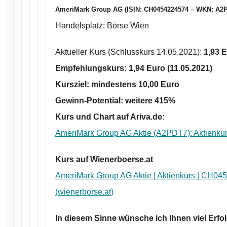
AmeriMark Group AG (ISIN: CH0454224574 – WKN: A2
Handelsplatz: Börse Wien
Aktueller Kurs (Schlusskurs 14.05.2021):
1
,93
E
Empfehlungskurs:
1,94 Euro
(11.05.2021)
Kursziel: mindestens
10,00 Euro
Gewinn-Potential: weitere
415%
Kurs und Chart auf Ariva.de:
AmeriMark Group AG Aktie (A2PDT7): Aktienkur
Kurs auf Wienerboerse.at
AmeriMark Group AG Aktie | Aktienkurs | CH04
(wienerborse.at)
In diesem Sinne wünsche ich Ihnen viel Erfol