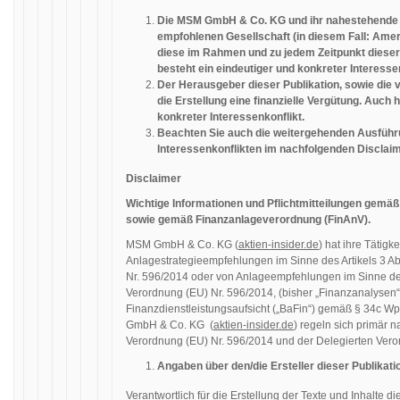
Die MSM GmbH & Co. KG und ihr nahestehende 
empfohlenen Gesellschaft (in diesem Fall: Ame
diese im Rahmen und zu jedem Zeitpunkt dieser
besteht ein eindeutiger und konkreter Interessen
Der Herausgeber dieser Publikation, sowie die 
die Erstellung eine finanzielle Vergütung. Auch h
konkreter Interessenkonflikt.
Beachten Sie auch die weitergehenden Ausfüh
Interessenkonflikten im nachfolgenden Disclaimer,
Disclaimer
Wichtige Informationen und Pflichtmitteilungen gem
sowie gemäß Finanzanlageverordnung (FinAnV).
MSM GmbH & Co. KG (
aktien-insider.de
) hat ihre Tätigke
Anlagestrategieempfehlungen im Sinne des Artikels 3 
Nr. 596/2014 oder von Anlageempfehlungen im Sinne de
Verordnung (EU) Nr. 596/2014, (bisher „Finanzanalysen“
Finanzdienstleistungsaufsicht („BaFin“) gemäß § 34c W
GmbH & Co. KG (
aktien-insider.de
) regeln sich primär
Verordnung (EU) Nr. 596/2014 und der Delegierten Ver
Angaben über den/die Ersteller dieser Publikati
Verantwortlich für die Erstellung der Texte und Inhalte di