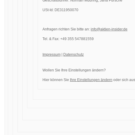
Geschäftsführer: Norman Mudring, Jana Pursche
USt-Id: DE311950070
Anfragen richten Sie bitte an:
info@aktien-insider.de
Tel. & Fax: +49 355 547881559
Impressum
|
Datenschutz
Wollen Sie Ihre Einstellungen ändern?
Hier können Sie
Ihre Einstellungen ändern
oder sich aus