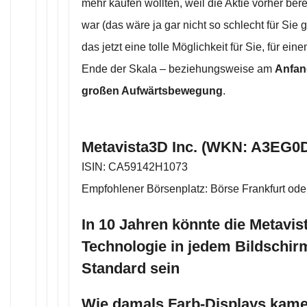
mehr kaufen wollten, weil die Aktie vorher bere
war (das wäre ja gar nicht so schlecht für Sie
das jetzt eine tolle Möglichkeit für Sie, für ei
Ende der Skala – beziehungsweise am
Anfan
großen Aufwärtsbewegung
.
Metavista3D Inc. (WKN: A3EG0D
ISIN: CA59142H1073
Empfohlener Börsenplatz: Börse Frankfurt ode
In 10 Jahren könnte die Metavis
Technologie in jedem Bildschir
Standard sein
Wie damals Farb-Displays kame