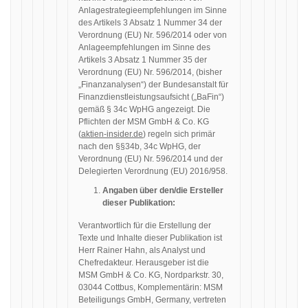
Anlagestrategieempfehlungen im Sinne
des Artikels 3 Absatz 1 Nummer 34 der
Verordnung (EU) Nr. 596/2014 oder von
Anlageempfehlungen im Sinne des
Artikels 3 Absatz 1 Nummer 35 der
Verordnung (EU) Nr. 596/2014, (bisher
„Finanzanalysen“) der Bundesanstalt für
Finanzdienstleistungsaufsicht („BaFin“)
gemäß § 34c WpHG angezeigt. Die
Pflichten der MSM GmbH & Co. KG
(
aktien-insider.de
) regeln sich primär
nach den §§34b, 34c WpHG, der
Verordnung (EU) Nr. 596/2014 und der
Delegierten Verordnung (EU) 2016/958.
Angaben über den/die Ersteller
dieser Publikation:
Verantwortlich für die Erstellung der
Texte und Inhalte dieser Publikation ist
Herr Rainer Hahn, als Analyst und
Chefredakteur. Herausgeber ist die
MSM GmbH & Co. KG, Nordparkstr. 30,
03044 Cottbus, Komplementärin: MSM
Beteiligungs GmbH, Germany, vertreten