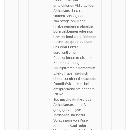
Bekanntheit der
empfohlenen Aktie auf den
Aktienkurs durch einen
starken Anstieg der
Nachfrage am Markt
(insbesondere maßgeblich
bei marktengen oder neu
bzw. erstmals empfohlenen
Aktien) aufgrund der von
uns oder Dritten
veröffentlichten
Publikationen (meistens
Kaufempfehlungen),
(Multiplikator- / Momentum-
Effekt, Hype), dadurch
überproportional steigende
Rendite/Aktienkurs bei
entsprechend steigendem
Risiko
Technische Analyse des
Aktienkurses gemäß
gängiger Analyse-
Methoden, meist zur
Voraussage von Kurs-
Signalen (Kauf- oder