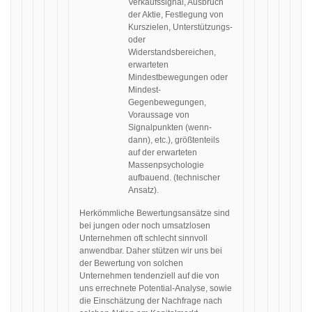
Verkaufssignal, Ausbruch
der Aktie, Festlegung von
Kurszielen, Unterstützungs-
oder
Widerstandsbereichen,
erwarteten
Mindestbewegungen oder
Mindest-
Gegenbewegungen,
Voraussage von
Signalpunkten (wenn-
dann), etc.), größtenteils
auf der erwarteten
Massenpsychologie
aufbauend. (technischer
Ansatz).
Herkömmliche Bewertungsansätze sind
bei jungen oder noch umsatzlosen
Unternehmen oft schlecht sinnvoll
anwendbar. Daher stützen wir uns bei
der Bewertung von solchen
Unternehmen tendenziell auf die von
uns errechnete Potential-Analyse, sowie
die Einschätzung der Nachfrage nach