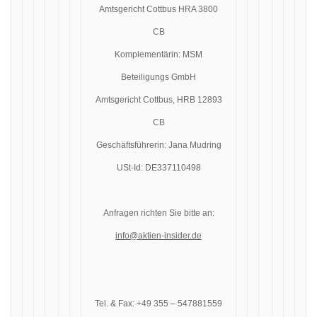
Amtsgericht Cottbus HRA 3800
CB
Komplementärin: MSM
Beteiligungs GmbH
Amtsgericht Cottbus, HRB 12893
CB
Geschäftsführerin: Jana Mudring
USt-Id: DE337110498
Anfragen richten Sie bitte an:
info@aktien-insider.de
Tel. & Fax: +49 355 – 547881559