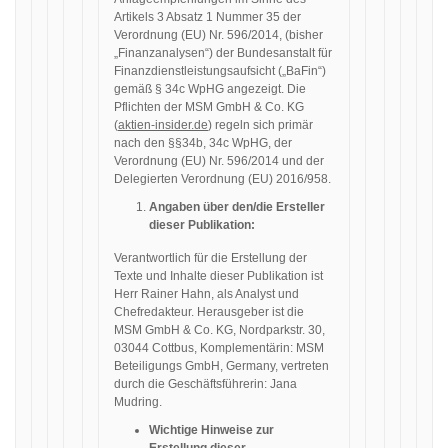
Artikels 3 Absatz 1 Nummer 35 der
Verordnung (EU) Nr. 596/2014, (bisher
„Finanzanalysen“) der Bundesanstalt für
Finanzdienstleistungsaufsicht („BaFin“)
gemäß § 34c WpHG angezeigt. Die
Pflichten der MSM GmbH & Co. KG
(
aktien-insider.de
) regeln sich primär
nach den §§34b, 34c WpHG, der
Verordnung (EU) Nr. 596/2014 und der
Delegierten Verordnung (EU) 2016/958.
Angaben über den/die Ersteller
dieser Publikation:
Verantwortlich für die Erstellung der
Texte und Inhalte dieser Publikation ist
Herr Rainer Hahn, als Analyst und
Chefredakteur. Herausgeber ist die
MSM GmbH & Co. KG, Nordparkstr. 30,
03044 Cottbus, Komplementärin: MSM
Beteiligungs GmbH, Germany, vertreten
durch die Geschäftsführerin: Jana
Mudring.
Wichtige Hinweise zur