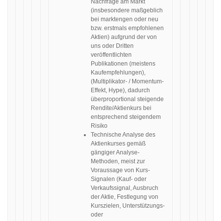
Nachfrage am Markt
(insbesondere maßgeblich
bei marktengen oder neu
bzw. erstmals empfohlenen
Aktien) aufgrund der von
uns oder Dritten
veröffentlichten
Publikationen (meistens
Kaufempfehlungen),
(Multiplikator- / Momentum-
Effekt, Hype), dadurch
überproportional steigende
Rendite/Aktienkurs bei
entsprechend steigendem
Risiko
Technische Analyse des
Aktienkurses gemäß
gängiger Analyse-
Methoden, meist zur
Voraussage von Kurs-
Signalen (Kauf- oder
Verkaufssignal, Ausbruch
der Aktie, Festlegung von
Kurszielen, Unterstützungs-
oder