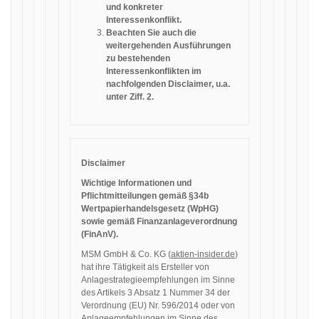
und konkreter
Interessenkonflikt.
Beachten Sie auch die
weitergehenden Ausführungen
zu bestehenden
Interessenkonflikten im
nachfolgenden Disclaimer, u.a.
unter Ziff. 2.
Disclaimer
Wichtige Informationen und
Pflichtmitteilungen gemäß §34b
Wertpapierhandelsgesetz (WpHG)
sowie gemäß Finanzanlageverordnung
(FinAnV).
MSM GmbH & Co. KG (
aktien-insider.de
)
hat ihre Tätigkeit als Ersteller von
Anlagestrategieempfehlungen im Sinne
des Artikels 3 Absatz 1 Nummer 34 der
Verordnung (EU) Nr. 596/2014 oder von
Anlageempfehlungen im Sinne des