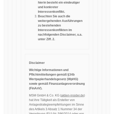
hierin besteht ein eindeutiger
und konkreter
Interessenkonflikt.
Beachten Sie auch die
weitergehenden Ausführungen
zu bestehenden
Interessenkonflikten im
nachfolgenden Disclaimer, u.a.
unter Ziff. 2.
Disclaimer
Wichtige Informationen und
Pflichtmitteilungen gemäß §34b
Wertpapierhandelsgesetz (WpHG)
sowie gemäß Finanzanlageverordnung
(FinAnV).
MSM GmbH & Co. KG (
aktien-insider.de
)
hat ihre Tätigkeit als Ersteller von
Anlagestrategieempfehlungen im Sinne
des Artikels 3 Absatz 1 Nummer 34 der
Verordnung (EU) Nr. 596/2014 oder von