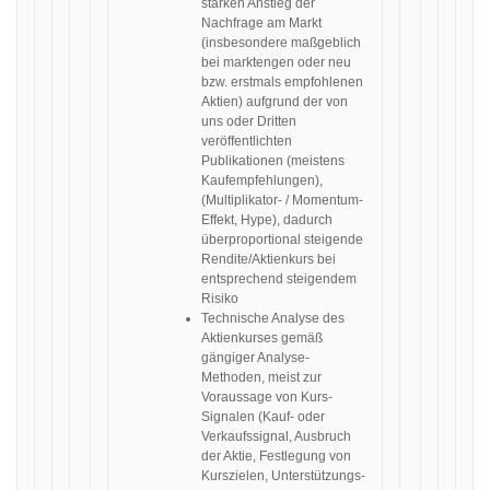
starken Anstieg der
Nachfrage am Markt
(insbesondere maßgeblich
bei marktengen oder neu
bzw. erstmals empfohlenen
Aktien) aufgrund der von
uns oder Dritten
veröffentlichten
Publikationen (meistens
Kaufempfehlungen),
(Multiplikator- / Momentum-
Effekt, Hype), dadurch
überproportional steigende
Rendite/Aktienkurs bei
entsprechend steigendem
Risiko
Technische Analyse des
Aktienkurses gemäß
gängiger Analyse-
Methoden, meist zur
Voraussage von Kurs-
Signalen (Kauf- oder
Verkaufssignal, Ausbruch
der Aktie, Festlegung von
Kurszielen, Unterstützungs-