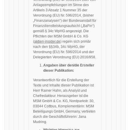
Anlageempfehlungen im Sinne des
Artikels 3 Absatz 1 Nummer 35 der
Verordnung (EU) Nr. 596/2014, (bisher
„Finanzanalysen“) der Bundesanstalt für
Finanzdienstleistungsaufsicht („BaFin“)
gemäß § 34c WpHG angezeigt. Die
Pflichten der MSM GmbH & Co. KG
(
aktien-insider.de
) regeln sich primär
nach den §§34b, 34c WpHG, der
Verordnung (EU) Nr. 596/2014 und der
Delegierten Verordnung (EU) 2016/958.
Angaben über den/die Ersteller
dieser Publikation:
Verantwortlich für die Erstellung der
Texte und Inhalte dieser Publikation ist
Herr Rainer Hahn, als Analyst und
Chefredakteur. Herausgeber ist die
MSM GmbH & Co. KG, Nordparkstr. 30,
03044 Cottbus, Komplementärin: MSM
Beteiligungs GmbH, Germany, vertreten
durch die Geschäftsführerin: Jana
Mudring.