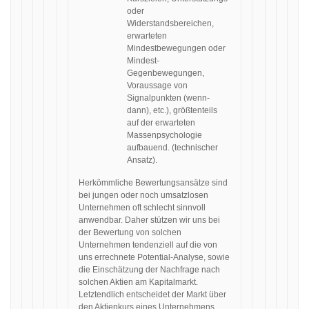
oder
Widerstandsbereichen,
erwarteten
Mindestbewegungen oder
Mindest-
Gegenbewegungen,
Voraussage von
Signalpunkten (wenn-
dann), etc.), größtenteils
auf der erwarteten
Massenpsychologie
aufbauend. (technischer
Ansatz).
Herkömmliche Bewertungsansätze sind
bei jungen oder noch umsatzlosen
Unternehmen oft schlecht sinnvoll
anwendbar. Daher stützen wir uns bei
der Bewertung von solchen
Unternehmen tendenziell auf die von
uns errechnete Potential-Analyse, sowie
die Einschätzung der Nachfrage nach
solchen Aktien am Kapitalmarkt.
Letztendlich entscheidet der Markt über
den Aktienkurs eines Unternehmens.