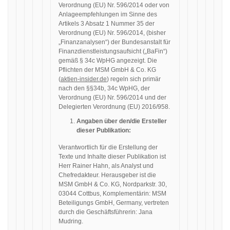
Verordnung (EU) Nr. 596/2014 oder von
Anlageempfehlungen im Sinne des
Artikels 3 Absatz 1 Nummer 35 der
Verordnung (EU) Nr. 596/2014, (bisher
„Finanzanalysen“) der Bundesanstalt für
Finanzdienstleistungsaufsicht („BaFin“)
gemäß § 34c WpHG angezeigt. Die
Pflichten der MSM GmbH & Co. KG
(
aktien-insider.de
) regeln sich primär
nach den §§34b, 34c WpHG, der
Verordnung (EU) Nr. 596/2014 und der
Delegierten Verordnung (EU) 2016/958.
Angaben über den/die Ersteller
dieser Publikation:
Verantwortlich für die Erstellung der
Texte und Inhalte dieser Publikation ist
Herr Rainer Hahn, als Analyst und
Chefredakteur. Herausgeber ist die
MSM GmbH & Co. KG, Nordparkstr. 30,
03044 Cottbus, Komplementärin: MSM
Beteiligungs GmbH, Germany, vertreten
durch die Geschäftsführerin: Jana
Mudring.