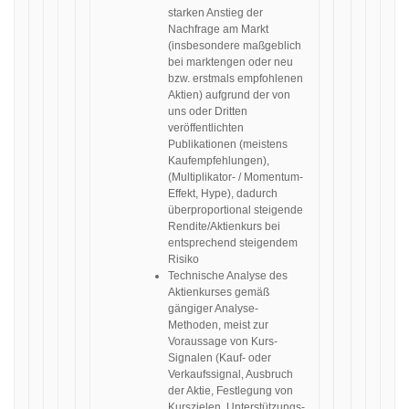
starken Anstieg der
Nachfrage am Markt
(insbesondere maßgeblich
bei marktengen oder neu
bzw. erstmals empfohlenen
Aktien) aufgrund der von
uns oder Dritten
veröffentlichten
Publikationen (meistens
Kaufempfehlungen),
(Multiplikator- / Momentum-
Effekt, Hype), dadurch
überproportional steigende
Rendite/Aktienkurs bei
entsprechend steigendem
Risiko
Technische Analyse des
Aktienkurses gemäß
gängiger Analyse-
Methoden, meist zur
Voraussage von Kurs-
Signalen (Kauf- oder
Verkaufssignal, Ausbruch
der Aktie, Festlegung von
Kurszielen, Unterstützungs-