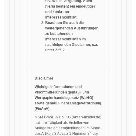
finanzielle Vergütung. Auch
hierin besteht ein eindeutiger
und konkreter
Interessenkonflikt.
Beachten Sie auch die
weitergehenden Ausführungen
zu bestehenden
Interessenkonflikten im
nachfolgenden Disclaimer, u.a.
unter Ziff. 2.
Disclaimer
Wichtige Informationen und
Pflichtmitteilungen gemäß §34b
Wertpapierhandelsgesetz (WpHG)
sowie gemäß Finanzanlageverordnung
(FinAnV).
MSM GmbH & Co. KG (
aktien-insider.de
)
hat ihre Tätigkeit als Ersteller von
Anlagestrategieempfehlungen im Sinne
des Artikels 3 Absatz 1 Nummer 34 der