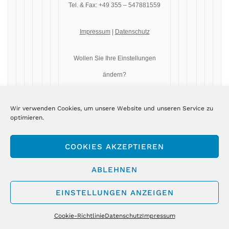
Tel. & Fax: +49 355 – 547881559
Impressum
|
Datenschutz
Wollen Sie Ihre Einstellungen
ändern?
Hier können Sie
Ihre
Einstellungen ändern
oder sich
Wir verwenden Cookies, um unsere Website und unseren Service zu
optimieren.
aus dem Verteiler
austragen
.
COOKIES AKZEPTIEREN
ABLEHNEN
EINSTELLUNGEN ANZEIGEN
Cookie-Richtlinie
Datenschutz
Impressum