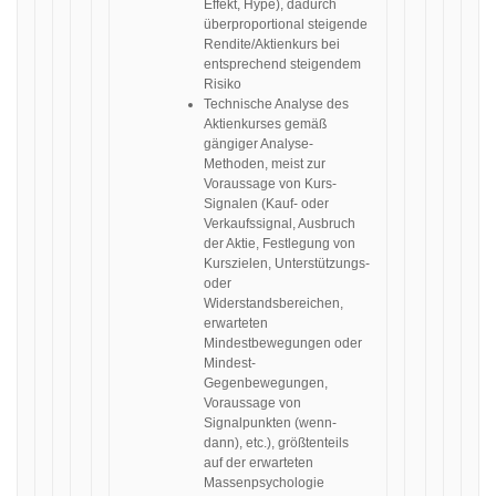
Effekt, Hype), dadurch
überproportional steigende
Rendite/Aktienkurs bei
entsprechend steigendem
Risiko
Technische Analyse des
Aktienkurses gemäß
gängiger Analyse-
Methoden, meist zur
Voraussage von Kurs-
Signalen (Kauf- oder
Verkaufssignal, Ausbruch
der Aktie, Festlegung von
Kurszielen, Unterstützungs-
oder
Widerstandsbereichen,
erwarteten
Mindestbewegungen oder
Mindest-
Gegenbewegungen,
Voraussage von
Signalpunkten (wenn-
dann), etc.), größtenteils
auf der erwarteten
Massenpsychologie