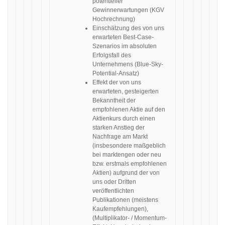
potentieller
Gewinnerwartungen (KGV
Hochrechnung)
Einschätzung des von uns
erwarteten Best-Case-
Szenarios im absoluten
Erfolgsfall des
Unternehmens (Blue-Sky-
Potential-Ansatz)
Effekt der von uns
erwarteten, gesteigerten
Bekanntheit der
empfohlenen Aktie auf den
Aktienkurs durch einen
starken Anstieg der
Nachfrage am Markt
(insbesondere maßgeblich
bei marktengen oder neu
bzw. erstmals empfohlenen
Aktien) aufgrund der von
uns oder Dritten
veröffentlichten
Publikationen (meistens
Kaufempfehlungen),
(Multiplikator- / Momentum-