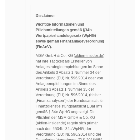
Disclaimer
Wichtige Informationen und
Pflichtmitteilungen gemäß §34b
Wertpapierhandelsgesetz (WpHG)
sowie gemäß Finanzanlageverordnung
(FinAnV).
MSM GmbH & Co. KG (
aktien-insider.de
)
hat ihre Tätigkeit als Ersteller von
Anlagestrategieempfehlungen im Sinne
des Artikels 3 Absatz 1 Nummer 34 der
Verordnung (EU) Nr. 596/2014 oder von
Anlageempfehlungen im Sinne des
Artikels 3 Absatz 1 Nummer 35 der
Verordnung (EU) Nr. 596/2014, (bisher
„Finanzanalysen“) der Bundesanstalt für
Finanzdienstleistungsaufsicht („BaFin“)
gemäß § 34c WpHG angezeigt. Die
Pflichten der MSM GmbH & Co. KG
(
aktien-insider.de
) regeln sich primär
nach den §§34b, 34c WpHG, der
Verordnung (EU) Nr. 596/2014 und der