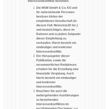
Interessenkonflikte bestehen:
Die MSM GmbH & Co. KG und
ihr nahestehende Personen
besitzen Aktien der
empfohlenen Gesellschaft (in
diesem Fall: Metavista3D Inc.)
und beabsichtigen, diese im
Rahmen und zu jedem Zeitpunkt
dieser Empfehlung zu
verkaufen. Hierin besteht ein
eindeutiger und konkreter
Interessenkonflikt.
Der Herausgeber dieser
Publikation, sowie die
verantwortlichen Redakteure
erhalten für die Erstellung eine
finanzielle Vergütung. Auch
hierin besteht ein eindeutiger
und konkreter
Interessenkonflikt.
Beachten Sie auch die
weitergehenden Ausführungen
zu bestehenden
Interessenkonflikten im
nachfolgenden Disclaimer, u.a.