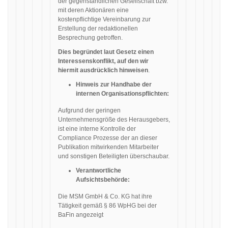
der gegenständlichen Gesellschaft bzw.
mit deren Aktionären eine
kostenpflichtige Vereinbarung zur
Erstellung der redaktionellen
Besprechung getroffen.
Dies begründet laut Gesetz einen
Interessenskonflikt, auf den wir
hiermit ausdrücklich hinweisen
.
Hinweis zur Handhabe der
internen Organisationspflichten:
Aufgrund der geringen
Unternehmensgröße des Herausgebers,
ist eine interne Kontrolle der
Compliance Prozesse der an dieser
Publikation mitwirkenden Mitarbeiter
und sonstigen Beteiligten überschaubar.
Verantwortliche
Aufsichtsbehörde:
Die MSM GmbH & Co. KG hat ihre
Tätigkeit gemäß § 86 WpHG bei der
BaFin angezeigt