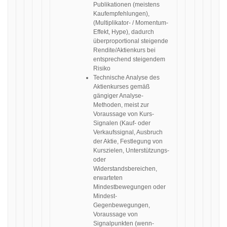
Publikationen (meistens
Kaufempfehlungen),
(Multiplikator- / Momentum-
Effekt, Hype), dadurch
überproportional steigende
Rendite/Aktienkurs bei
entsprechend steigendem
Risiko
Technische Analyse des
Aktienkurses gemäß
gängiger Analyse-
Methoden, meist zur
Voraussage von Kurs-
Signalen (Kauf- oder
Verkaufssignal, Ausbruch
der Aktie, Festlegung von
Kurszielen, Unterstützungs-
oder
Widerstandsbereichen,
erwarteten
Mindestbewegungen oder
Mindest-
Gegenbewegungen,
Voraussage von
Signalpunkten (wenn-