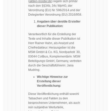
(
aktien-insider.de
) regeln sich primär
nach den §§34b, 34c WpHG, der
Verordnung (EU) Nr. 596/2014 und der
Delegierten Verordnung (EU) 2016/958.
Angaben über den/die Ersteller
dieser Publikation:
Verantwortlich für die Erstellung der
Texte und Inhalte dieser Publikation ist
Herr Rainer Hahn, als Analyst und
Chefredakteur. Herausgeber ist die
MSM GmbH & Co. KG, Nordparkstr. 30,
03044 Cottbus, Komplementärin: MSM
Beteiligungs GmbH, Germany, vertreten
durch die Geschäftsführerin: Jana
Mudring.
Wichtige Hinweise zur
Erstellung dieser
Veröffentlichung:
Diese Veröffentlichung enthält sowohl
Tatsachen und Fakten zu den
besprochenen Unternehmen, als auch
rein subjektive Werturteile,