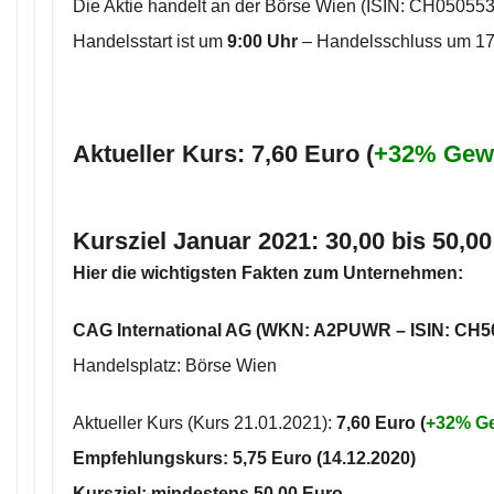
Die Aktie handelt an der Börse Wien (ISIN: CH05055
Handelsstart ist um
9:00 Uhr
– Handelsschluss um 17
Aktueller Kurs: 7,60 Euro (
+32% Gew
Kursziel
Januar 2021:
30,00 bis 50,00
Hier die wichtigsten Fakten zum Unternehmen:
CAG International AG (WKN: A2PUWR – ISIN: CH5
Handelsplatz: Börse Wien
Aktueller Kurs (Kurs 21.01.2021):
7
,60
Euro (
+32% G
Empfehlungskurs:
5,75 Euro
(14.12.2020)
Kursziel: mindestens
50,00 Euro