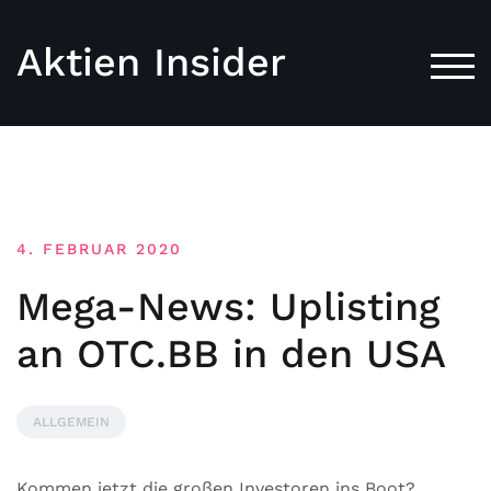
Aktien Insider
TOG
4. FEBRUAR 2020
Mega-News: Uplisting
an OTC.BB in den USA
ALLGEMEIN
Kommen jetzt die großen Investoren ins Boot?