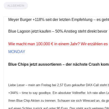
ALLGEMEIN
Meyer Burger +118% seit der letzten Empfehlung – es geht
Blue Lagoon jetzt kaufen – 50% Anstieg steht direkt bevor
Wie macht man 100.000 € in einem Jahr? Wir erzählen es
MONDAY
Blue Chips jetzt aussortieren – der nächste Crash ko
Liebe Leser – mein am Freitag bei 2,57 Euro gekaufter DAX-Call steht 
+344% – time to say goodbye. Ein absoluter Volltreffer. Ich rate allen L
Ihren Blue Chip Aktien zu trennen. Schauen sie sich Wirecard an, da g
auf einen Schlag zurück auf unter 90 Euro. Das steht auch weiteren D