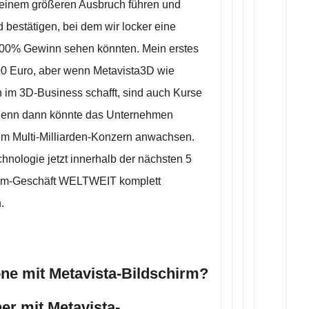
u einem größeren Ausbruch führen und
d bestätigen, bei dem wir locker eine
000% Gewinn sehen könnten. Mein erstes
2,00 Euro, aber wenn Metavista3D wie
 im 3D-Business schafft, sind auch Kurse
, denn dann könnte das Unternehmen
em Multi-Milliarden-Konzern anwachsen.
hnologie jetzt innerhalb der nächsten 5
irm-Geschäft WELTWEIT komplett
.
one mit Metavista-Bildschirm?
er mit Metavista-