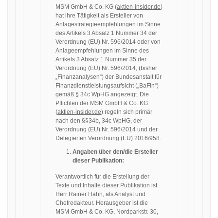
MSM GmbH & Co. KG (
aktien-insider.de
)
hat ihre Tätigkeit als Ersteller von
Anlagestrategieempfehlungen im Sinne
des Artikels 3 Absatz 1 Nummer 34 der
Verordnung (EU) Nr. 596/2014 oder von
Anlageempfehlungen im Sinne des
Artikels 3 Absatz 1 Nummer 35 der
Verordnung (EU) Nr. 596/2014, (bisher
„Finanzanalysen“) der Bundesanstalt für
Finanzdienstleistungsaufsicht („BaFin“)
gemäß § 34c WpHG angezeigt. Die
Pflichten der MSM GmbH & Co. KG
(
aktien-insider.de
) regeln sich primär
nach den §§34b, 34c WpHG, der
Verordnung (EU) Nr. 596/2014 und der
Delegierten Verordnung (EU) 2016/958.
Angaben über den/die Ersteller
dieser Publikation:
Verantwortlich für die Erstellung der
Texte und Inhalte dieser Publikation ist
Herr Rainer Hahn, als Analyst und
Chefredakteur. Herausgeber ist die
MSM GmbH & Co. KG, Nordparkstr. 30,