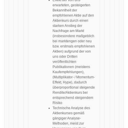
Effekt der von uns
erwarteten, gesteigerten
Bekanntheit der
empfohlenen Aktie auf den
Aktienkurs durch einen
starken Anstieg der
Nachfrage am Markt
(insbesondere maßgeblich
bei marktengen oder neu
bzw. erstmals empfohlenen
Aktien) aufgrund der von
uns oder Dritten
veröffentlichten
Publikationen (meistens
Kaufempfehlungen),
(Multiplikator- / Momentum-
Effekt, Hype), dadurch
überproportional steigende
Rendite/Aktienkurs bei
entsprechend steigendem
Risiko
Technische Analyse des
Aktienkurses gemäß
gängiger Analyse-
Methoden, meist zur