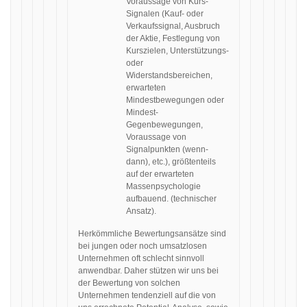
Voraussage von Kurs-
Signalen (Kauf- oder
Verkaufssignal, Ausbruch
der Aktie, Festlegung von
Kurszielen, Unterstützungs-
oder
Widerstandsbereichen,
erwarteten
Mindestbewegungen oder
Mindest-
Gegenbewegungen,
Voraussage von
Signalpunkten (wenn-
dann), etc.), größtenteils
auf der erwarteten
Massenpsychologie
aufbauend. (technischer
Ansatz).
Herkömmliche Bewertungsansätze sind
bei jungen oder noch umsatzlosen
Unternehmen oft schlecht sinnvoll
anwendbar. Daher stützen wir uns bei
der Bewertung von solchen
Unternehmen tendenziell auf die von