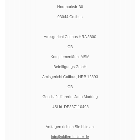
Nordparkstr. 30
03044 Cottbus
Amtsgericht Cottbus HRA 3800
CB
Komplementärin: MSM
Beteiligungs GmbH
Amtsgericht Cottbus, HRB 12893
CB
Geschäftsführerin: Jana Mudring
USt-Id: DE337110498
Anfragen richten Sie bitte an:
info@aktien-insider.de