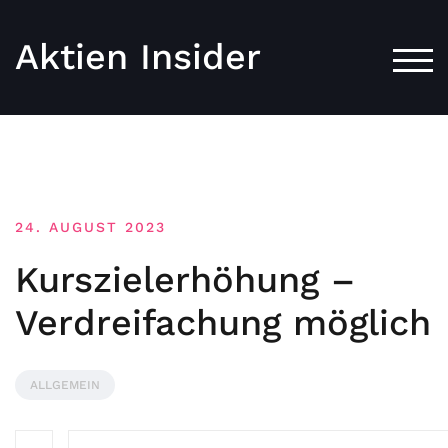
Aktien Insider
TOG
24. AUGUST 2023
Kurszielerhöhung –
Verdreifachung möglich
ALLGEMEIN