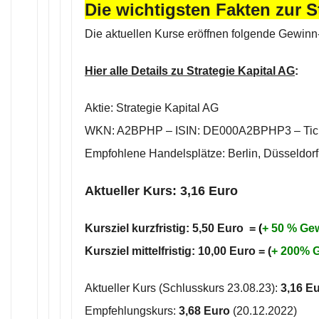
Die wichtigsten Fakten zur S
Die aktuellen Kurse eröffnen folgende Gewin
Hier alle Details zu Strategie Kapital AG
:
Aktie: Strategie Kapital AG
WKN: A2BPHP – ISIN: DE000A2BPHP3 – Tick
Empfohlene Handelsplätze: Berlin, Düsseldorf
Aktueller Kurs: 3,16 Euro
Kursziel kurzfristig: 5,50 Euro =
(
+ 50
% Ge
Kursziel mittelfristig: 10,00 Euro = (
+ 200% 
Aktueller Kurs (Schlusskurs 23.08.23):
3,16 E
Empfehlungskurs:
3,68 Euro
(20.12.2022)