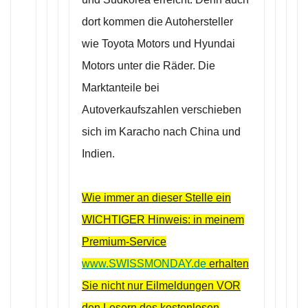
dort kommen die Autohersteller
wie Toyota Motors und Hyundai
Motors unter die Räder. Die
Marktanteile bei
Autoverkaufszahlen verschieben
sich im Karacho nach China und
Indien.
Wie immer an dieser Stelle ein
WICHTIGER Hinweis: in meinem
Premium-Service
www.SWISSMONDAY.de
erhalten
Sie nicht nur Eilmeldungen VOR
den Lesern des kostenlosen