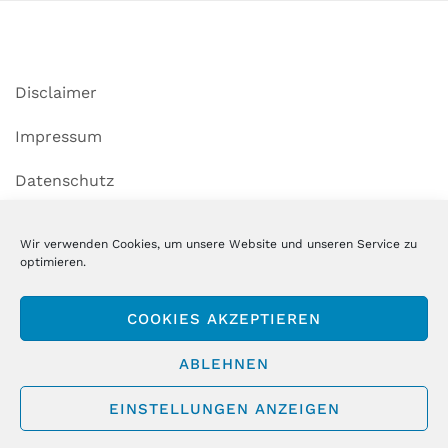
Disclaimer
Impressum
Datenschutz
Cookie-Richtlinie (EU)
Wir verwenden Cookies, um unsere Website und unseren Service zu
optimieren.
Copyright MSM GmbH & Co. KG
COOKIES AKZEPTIEREN
ABLEHNEN
EINSTELLUNGEN ANZEIGEN
STOLZ PRÄSENTIERT VON WORDPRESS
|
THEME:
AIRI
VON