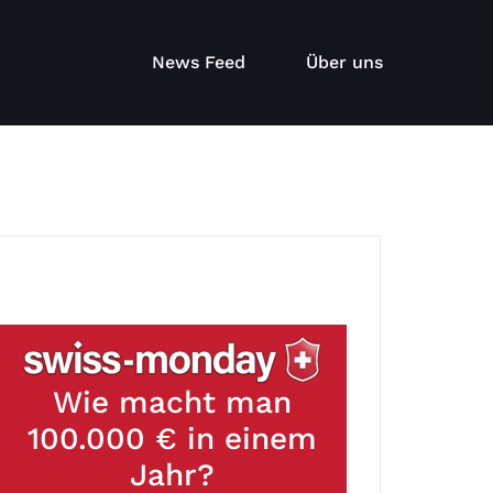
News Feed
Über uns
Wie macht man
100.000 € in einem
Jahr?