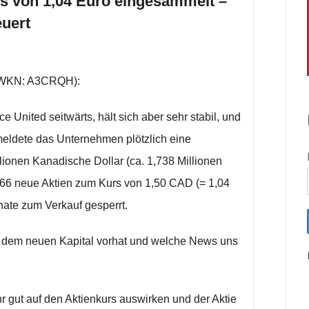
rs von 1,04 Euro eingesammelt –
uert
 (WKN: A3CRQH):
e United seitwärts, hält sich aber sehr stabil, und
meldete das Unternehmen plötzlich eine
ionen Kanadische Dollar (ca. 1,738 Millionen
666 neue Aktien zum Kurs von 1,50 CAD (= 1,04
nate zum Verkauf gesperrt.
t dem neuen Kapital vorhat und welche News uns
ehr gut auf den Aktienkurs auswirken und der Aktie