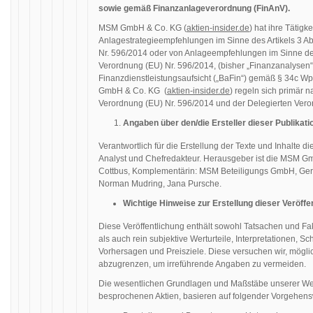
sowie gemäß Finanzanlageverordnung (FinAnV).
MSM GmbH & Co. KG (
aktien-insider.de
) hat ihre Tätigke
Anlagestrategieempfehlungen im Sinne des Artikels 3 
Nr. 596/2014 oder von Anlageempfehlungen im Sinne de
Verordnung (EU) Nr. 596/2014, (bisher „Finanzanalysen“
Finanzdienstleistungsaufsicht („BaFin“) gemäß § 34c W
GmbH & Co. KG (
aktien-insider.de
) regeln sich primär
Verordnung (EU) Nr. 596/2014 und der Delegierten Ver
Angaben über den/die Ersteller dieser Publikati
Verantwortlich für die Erstellung der Texte und Inhalte di
Analyst und Chefredakteur. Herausgeber ist die MSM Gm
Cottbus, Komplementärin: MSM Beteiligungs GmbH, Germa
Norman Mudring, Jana Pursche.
Wichtige Hinweise zur Erstellung dieser Veröffe
Diese Veröffentlichung enthält sowohl Tatsachen und 
als auch rein subjektive Werturteile, Interpretationen,
Vorhersagen und Preisziele. Diese versuchen wir, mögli
abzugrenzen, um irreführende Angaben zu vermeiden.
Die wesentlichen Grundlagen und Maßstäbe unserer Wer
besprochenen Aktien, basieren auf folgender Vorgehens