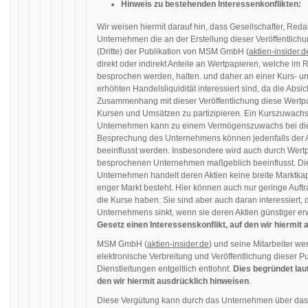
Hinweis zu bestehenden Interessenkonflikten:
Wir weisen hiermit darauf hin, dass Gesellschafter, Red
Unternehmen die an der Erstellung dieser Veröffentlichun
(Dritte) der Publikation von MSM GmbH (
aktien-insider.d
direkt oder indirekt Anteile an Wertpapieren, welche im
besprochen werden, halten. und daher an einer Kurs- un
erhöhten Handelsliquidität interessiert sind, da die Absic
Zusammenhang mit dieser Veröffentlichung diese Wertp
Kursen und Umsätzen zu partizipieren. Ein Kurszuwachs 
Unternehmen kann zu einem Vermögenszuwachs bei die
Besprechung des Unternehmens können jedenfalls der 
beeinflusst werden. Insbesondere wird auch durch Wertp
besprochenen Unternehmen maßgeblich beeinflusst. Die
Unternehmen handelt deren Aktien keine breite Marktkap
enger Markt besteht. Hier können auch nur geringe Auf
die Kurse haben. Sie sind aber auch daran interessiert
Unternehmens sinkt, wenn sie deren Aktien günstiger e
Gesetz einen Interessenskonflikt, auf den wir hiermit
MSM GmbH (
aktien-insider.de
) und seine Mitarbeiter we
elektronische Verbreitung und Veröffentlichung dieser Pu
Dienstleitungen entgeltlich entlohnt.
Dies begründet laut
den wir hiermit ausdrücklich hinweisen
.
Diese Vergütung kann durch das Unternehmen über da