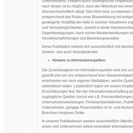
Unternehmens. Entsteht durch umfangreiche Empfehlung
nach dieser, ist es möglich, dass der Aktienkurs bei e
überdurchschnittlich steigt. Dies führt zwar zu extremen
entsprechend das Risiko einer Blasenbildung mit ents
gesteigerte Volatilität der Aktie in solchen Situationen 
und Verlustmöglichkeiten, sowohl in beide Handelsrich
Gegenbewegungen. Auch solche Marktentwicklungen sind
Handelsempfehlungen und Bewertungsansätze.
Diese Publikation befasst sich ausschließlich mit überdu
Gewinn- und auch Verlustpotential.
Hinweis zu Informationsquellen:
Die Zuverlässigkeit von Informationsquellen wird von u
geprüft und von uns entsprechend ihrer Glaubwürdigkeit
entscheiden wir nach eigenen Maßstäben, welche Quellen 
optimistisch halten. Letztendlich legen wir unsere Emp
Einschätzungen fest. Bei der Informationsbeschaffung grei
zugängliche Quellen zurück wie z.B. Pressemitteilungen
Unternehmensmeldungen, Firmenpräsentationen, Publik
Unternehmen, gängige Finanzmedien im In- und Auslan
Branchen-Analysen Dritter.
In unseren Publikationen werden ausschließlich öffentli
sowie vom Unternehmen selbst verbreitete Informatione