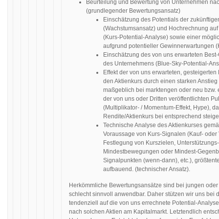
Beurteilung und Bewertung von Unternehmen n
(grundlegender Bewertungsansatz)
Einschätzung des Potentials der zukünfti
(Wachstumsansatz) und Hochrechnung auf 
(Kurs-Potential-Analyse) sowie einer mög
aufgrund potentieller Gewinnerwartungen
Einschätzung des von uns erwarteten Best-
des Unternehmens (Blue-Sky-Potential-Ans
Effekt der von uns erwarteten, gesteigerten
den Aktienkurs durch einen starken Anstie
maßgeblich bei marktengen oder neu bzw. 
der von uns oder Dritten veröffentlichten 
(Multiplikator- / Momentum-Effekt, Hype), 
Rendite/Aktienkurs bei entsprechend steig
Technische Analyse des Aktienkurses gemä
Voraussage von Kurs-Signalen (Kauf- oder V
Festlegung von Kurszielen, Unterstützungs
Mindestbewegungen oder Mindest-Gegenb
Signalpunkten (wenn-dann), etc.), größtent
aufbauend. (technischer Ansatz).
Herkömmliche Bewertungsansätze sind bei jungen oder
schlecht sinnvoll anwendbar. Daher stützen wir uns be
tendenziell auf die von uns errechnete Potential-Analys
nach solchen Aktien am Kapitalmarkt. Letztendlich entsc