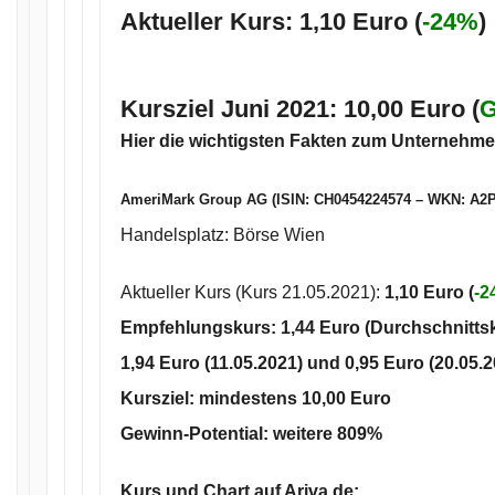
Aktueller Kurs: 1,10 Euro (
-24%
)
Kursziel Juni 2021
:
10,00 Euro (
G
Hier die wichtigsten Fakten zum Unternehme
AmeriMark Group AG (ISIN: CH0454224574 – WKN: A2
Handelsplatz: Börse Wien
Aktueller Kurs (Kurs 21.05.2021):
1
,10
Euro (
-2
Empfehlungskurs: 1,44 Euro (Durchschnitts
1,94 Euro
(11.05.2021) und
0,95 Euro
(20.05.2
Kursziel: mindestens
10,00 Euro
Gewinn-Potential: weitere
809%
Kurs und Chart auf Ariva.de: