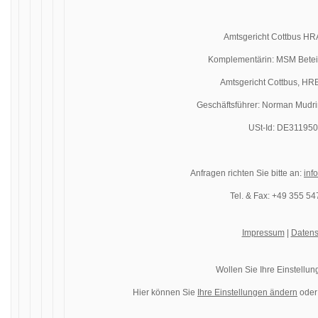
Amtsgericht Cottbus H
Komplementärin: MSM Bete
Amtsgericht Cottbus, H
Geschäftsführer: Norman Mudri
USt-Id: DE31195
Anfragen richten Sie bitte an:
inf
Tel. & Fax: +49 355 5
Impressum
|
Datens
Wollen Sie Ihre Einstellu
Hier können Sie
Ihre Einstellungen ändern
oder 