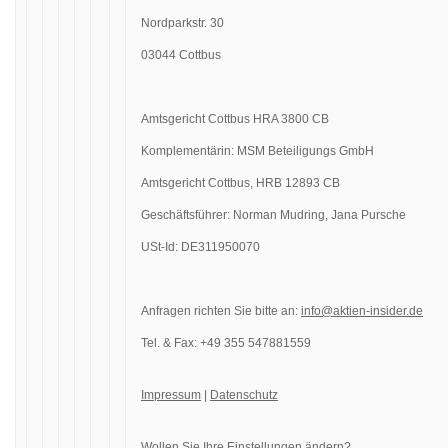
Nordparkstr. 30
03044 Cottbus
Amtsgericht Cottbus HRA 3800 CB
Komplementärin: MSM Beteiligungs GmbH
Amtsgericht Cottbus, HRB 12893 CB
Geschäftsführer: Norman Mudring, Jana Pursche
USt-Id: DE311950070
Anfragen richten Sie bitte an:
info@aktien-insider.de
Tel. & Fax: +49 355 547881559
Impressum
|
Datenschutz
Wollen Sie Ihre Einstellungen ändern?