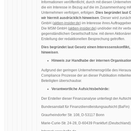
Informationen veröffentlicht, durch mit diesen Unternehm
die ein Interesse in Bezug auf die im Zusammenhang mi
Unternehmen verfolgen, erfolgen.
Dies begründet laut G
wir hiermit ausdrücklich hinweisen
. Dieser wird zunäc
GmbH (
aktien-insider.de
) im Interesse ihres Auftraggeb
Die MSM GmbH (
aktien-insider.de
) und/oder mit ihr ve
gegenständlichen Gesellschaft bzw. mit deren Aktionären
Erstellung der redaktionellen Besprechung getroffen.
Dies begründet laut Gesetz einen Interessenskonflikt,
hinweisen
.
Hinweis zur Handhabe der internen Organisation
Aufgrund der geringen Unternehmensgröße des Herausgeb
Compliance Prozesse der an dieser Publikation mitwirke
Beteiligten überschaubar.
Verantwortliche Aufsichtsbehörde:
Der Ersteller dieser Finanzanalyse unterliegt der Aufsic
Bundesanstalt für Finanzdienstleistungsaufsicht (BaFin)
Graurheindorfer Str. 108, D-53117 Bonn
Marie-Curie-Str. 24-28, D-60439 Frankfurt (Deutschland)