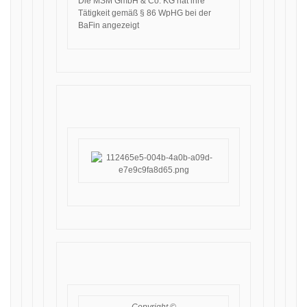
Die MSM GmbH & Co. KG hat ihre
Tätigkeit gemäß § 86 WpHG bei der
BaFin angezeigt