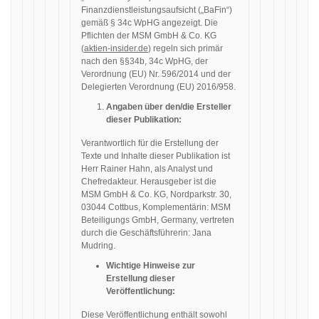
Finanzdienstleistungsaufsicht („BaFin“)
gemäß § 34c WpHG angezeigt. Die
Pflichten der MSM GmbH & Co. KG
(
aktien-insider.de
) regeln sich primär
nach den §§34b, 34c WpHG, der
Verordnung (EU) Nr. 596/2014 und der
Delegierten Verordnung (EU) 2016/958.
Angaben über den/die Ersteller
dieser Publikation:
Verantwortlich für die Erstellung der
Texte und Inhalte dieser Publikation ist
Herr Rainer Hahn, als Analyst und
Chefredakteur. Herausgeber ist die
MSM GmbH & Co. KG, Nordparkstr. 30,
03044 Cottbus, Komplementärin: MSM
Beteiligungs GmbH, Germany, vertreten
durch die Geschäftsführerin: Jana
Mudring.
Wichtige Hinweise zur
Erstellung dieser
Veröffentlichung:
Diese Veröffentlichung enthält sowohl