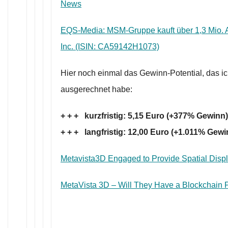
News
EQS-Media: MSM-Gruppe kauft über 1,3 Mio. 
Inc. (ISIN: CA59142H1073)
Hier noch einmal das Gewinn-Potential, das i
ausgerechnet habe:
+ + + kurzfristig: 5,15 Euro (+377% Gewinn
+ + + langfristig: 12,00 Euro (+1.011% Gewi
Metavista3D Engaged to Provide Spatial Disp
MetaVista 3D – Will They Have a Blockchain 