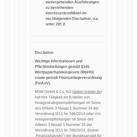
weitergehenden Ausführungen
zu bestehenden
Interessenkonflikten im
nachfolgenden Disclaimer, u.a.
unter Ziff. 2.
Disclaimer
Wichtige Informationen und
Pflichtmitteilungen gemäß §34b
Wertpapierhandelsgesetz (WpHG)
sowie gemäß Finanzanlageverordnung
(FinAnV).
MSM GmbH & Co. KG (
aktien-insider.de
)
hat ihre Tätigkeit als Ersteller von
Anlagestrategieempfehlungen im Sinne
des Artikels 3 Absatz 1 Nummer 34 der
Verordnung (EU) Nr. 596/2014 oder von
Anlageempfehlungen im Sinne des
Artikels 3 Absatz 1 Nummer 35 der
Verordnung (EU) Nr. 596/2014, (bisher
„Finanzanalysen“) der Bundesanstalt für