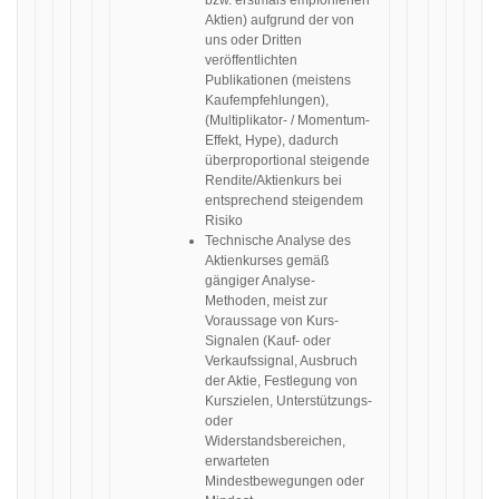
bzw. erstmals empfohlenen
Aktien) aufgrund der von
uns oder Dritten
veröffentlichten
Publikationen (meistens
Kaufempfehlungen),
(Multiplikator- / Momentum-
Effekt, Hype), dadurch
überproportional steigende
Rendite/Aktienkurs bei
entsprechend steigendem
Risiko
Technische Analyse des
Aktienkurses gemäß
gängiger Analyse-
Methoden, meist zur
Voraussage von Kurs-
Signalen (Kauf- oder
Verkaufssignal, Ausbruch
der Aktie, Festlegung von
Kurszielen, Unterstützungs-
oder
Widerstandsbereichen,
erwarteten
Mindestbewegungen oder