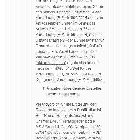
hat ihre Tätigkeit als Ersteller von
Anlagestrategieempfehlungen im Sinne
des Artikels 3 Absatz 1 Nummer 34 der
Verordnung (EU) Nr. 596/2014 oder von
Anlageempfehlungen im Sinne des
Artikels 3 Absatz 1 Nummer 35 der
Verordnung (EU) Nr. 596/2014, (bisher
„Finanzanalysen“) der Bundesanstalt für
Finanzdienstleistungsaufsicht („BaFin“)
gemäß § 34c WpHG angezeigt. Die
Pflichten der MSM GmbH & Co. KG
(
aktien-insider.de
) regeln sich primär
nach den §§34b, 34c WpHG, der
Verordnung (EU) Nr. 596/2014 und der
Delegierten Verordnung (EU) 2016/958.
Angaben über den/die Ersteller
dieser Publikation:
Verantwortlich für die Erstellung der
Texte und Inhalte dieser Publikation ist
Herr Rainer Hahn, als Analyst und
Chefredakteur. Herausgeber ist die
MSM GmbH & Co. KG, Nordparkstr. 30,
03044 Cottbus, Komplementärin: MSM
Beteiligungs GmbH, Germany, vertreten