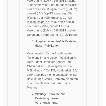
Verordnung (EU) Nr. 596/2014, (bisher
„Finanzanalysen“) der Bundesanstalt für
Finanzdienstleistungsaufsicht („BaFin“)
gemäß § 34c WpHG angezeigt. Die
Pflichten der MSM GmbH & Co. KG
(
aktien-insider.de
) regeln sich primär
nach den §§34b, 34c WpHG, der
Verordnung (EU) Nr. 596/2014 und der
Delegierten Verordnung (EU) 2016/958.
Angaben über den/die Ersteller
dieser Publikation:
Verantwortlich für die Erstellung der
Texte und Inhalte dieser Publikation ist
Herr Rainer Hahn, als Analyst und
Chefredakteur. Herausgeber ist die
MSM GmbH & Co. KG, Nordparkstr. 30,
03044 Cottbus, Komplementärin: MSM
Beteiligungs GmbH, Germany, vertreten
durch die Geschäftsführerin: Jana
Mudring.
Wichtige Hinweise zur
Erstellung dieser
Veröffentlichung: