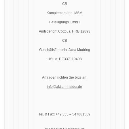
CB
Komplementärin: MSM
Beteiligungs GmbH
Amtsgericht Cottbus, HRB 12893
CB
Geschäftsführerin: Jana Mudring
USt-Id: DE337110498
Anfragen richten Sie bitte an:
info@aktien-insider.de
Tel. & Fax: +49 355 – 547881559