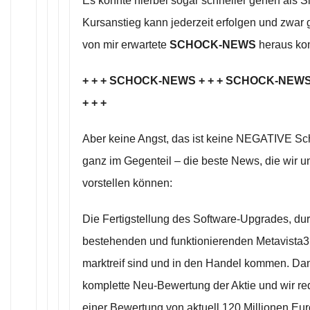
Es könnte hierbei sogar schneller gehen als Si
Kursanstieg kann jederzeit erfolgen und zwar
von mir erwartete
SCHOCK-NEWS
heraus ko
+ + + SCHOCK-NEWS + + + SCHOCK-NEW
+ + +
Aber keine Angst, das ist keine NEGATIVE S
ganz im Gegenteil – die beste News, die wir u
vorstellen können:
Die Fertigstellung des Software-Upgrades, durc
bestehenden und funktionierenden Metavista3
marktreif sind und in den Handel kommen. Dan
komplette Neu-Bewertung der Aktie und wir re
einer Bewertung von aktuell 120 Millionen Eu