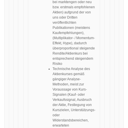
bei marktengen oder neu
bzw. erstmals empfohlenen
Aktien) aufgrund der von
uns oder Dritten
veröffentlichten
Publikationen (meistens
Kaufempfehlungen),
(Multiplikator- / Momentum-
Effekt, Hype), dadurch
überproportional steigende
Rendite/Aktienkurs bei
entsprechend steigendem
Risiko
Technische Analyse des
Aktienkurses gemäß
gängiger Analyse-
Methoden, meist zur
Voraussage von Kurs-
Signalen (Kauf- oder
Verkaufssignal, Ausbruch
der Aktie, Festlegung von
Kurszielen, Unterstützungs-
oder
Widerstandsbereichen,
erwarteten