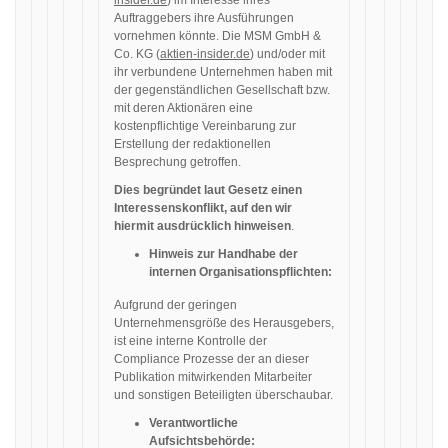
insider.de
) im Interesse ihres
Auftraggebers ihre Ausführungen
vornehmen könnte. Die MSM GmbH &
Co. KG (
aktien-insider.de
) und/oder mit
ihr verbundene Unternehmen haben mit
der gegenständlichen Gesellschaft bzw.
mit deren Aktionären eine
kostenpflichtige Vereinbarung zur
Erstellung der redaktionellen
Besprechung getroffen.
Dies begründet laut Gesetz einen
Interessenskonflikt, auf den wir
hiermit ausdrücklich hinweisen
.
Hinweis zur Handhabe der
internen Organisationspflichten:
Aufgrund der geringen
Unternehmensgröße des Herausgebers,
ist eine interne Kontrolle der
Compliance Prozesse der an dieser
Publikation mitwirkenden Mitarbeiter
und sonstigen Beteiligten überschaubar.
Verantwortliche
Aufsichtsbehörde: