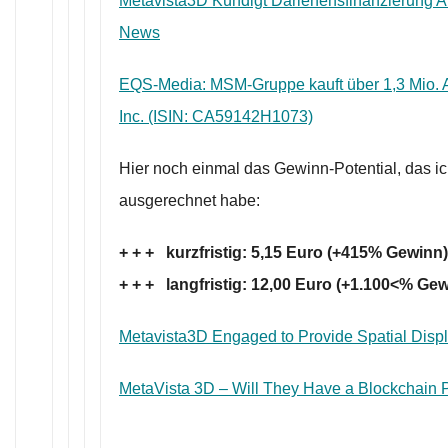
Metavista3D Kündigt Darlehensfinanzierung A
News
EQS-Media: MSM-Gruppe kauft über 1,3 Mio. 
Inc. (ISIN: CA59142H1073)
Hier noch einmal das Gewinn-Potential, das i
ausgerechnet habe:
+ + + kurzfristig: 5,15 Euro (+415% Gewinn
+ + + langfristig: 12,00 Euro (+1.100<% Ge
Metavista3D Engaged to Provide Spatial Disp
MetaVista 3D – Will They Have a Blockchain 