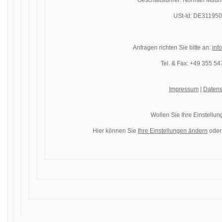
Geschäftsführer: Norman Mudri
USt-Id: DE31195
Anfragen richten Sie bitte an:
inf
Tel. & Fax: +49 355 5
Impressum
|
Datens
Wollen Sie Ihre Einstellu
Hier können Sie
Ihre Einstellungen ändern
oder 