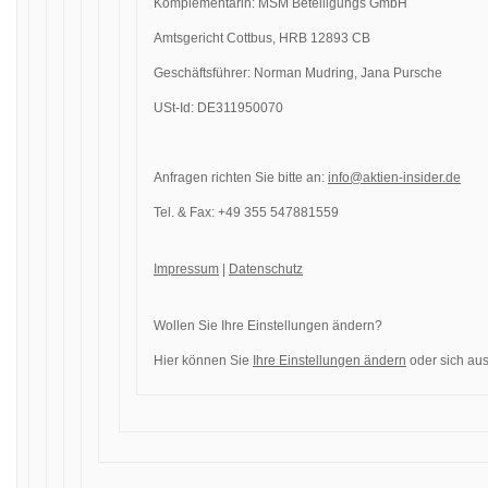
Komplementärin: MSM Beteiligungs GmbH
Amtsgericht Cottbus, HRB 12893 CB
Geschäftsführer: Norman Mudring, Jana Pursche
USt-Id: DE311950070
Anfragen richten Sie bitte an:
info@aktien-insider.de
Tel. & Fax: +49 355 547881559
Impressum
|
Datenschutz
Wollen Sie Ihre Einstellungen ändern?
Hier können Sie
Ihre Einstellungen ändern
oder sich aus