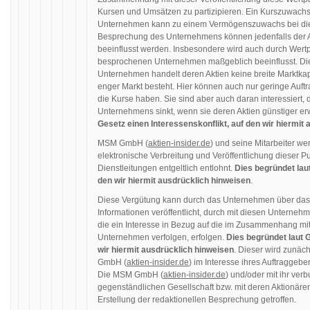
Kursen und Umsätzen zu partizipieren. Ein Kurszuwachs 
Unternehmen kann zu einem Vermögenszuwachs bei die
Besprechung des Unternehmens können jedenfalls der 
beeinflusst werden. Insbesondere wird auch durch Wertp
besprochenen Unternehmen maßgeblich beeinflusst. Die
Unternehmen handelt deren Aktien keine breite Marktkap
enger Markt besteht. Hier können auch nur geringe Auf
die Kurse haben. Sie sind aber auch daran interessiert
Unternehmens sinkt, wenn sie deren Aktien günstiger e
Gesetz einen Interessenskonflikt, auf den wir hiermit
MSM GmbH (
aktien-insider.de
) und seine Mitarbeiter we
elektronische Verbreitung und Veröffentlichung dieser Pu
Dienstleitungen entgeltlich entlohnt.
Dies begründet laut
den wir hiermit ausdrücklich hinweisen
.
Diese Vergütung kann durch das Unternehmen über da
Informationen veröffentlicht, durch mit diesen Unternehm
die ein Interesse in Bezug auf die im Zusammenhang mi
Unternehmen verfolgen, erfolgen.
Dies begründet laut G
wir hiermit ausdrücklich hinweisen
. Dieser wird zunäc
GmbH (
aktien-insider.de
) im Interesse ihres Auftraggeb
Die MSM GmbH (
aktien-insider.de
) und/oder mit ihr ve
gegenständlichen Gesellschaft bzw. mit deren Aktionären
Erstellung der redaktionellen Besprechung getroffen.