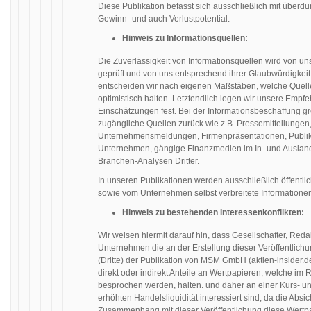
Diese Publikation befasst sich ausschließlich mit überdu
Gewinn- und auch Verlustpotential.
Hinweis zu Informationsquellen:
Die Zuverlässigkeit von Informationsquellen wird von u
geprüft und von uns entsprechend ihrer Glaubwürdigkeit
entscheiden wir nach eigenen Maßstäben, welche Quellen 
optimistisch halten. Letztendlich legen wir unsere Emp
Einschätzungen fest. Bei der Informationsbeschaffung grei
zugängliche Quellen zurück wie z.B. Pressemitteilungen
Unternehmensmeldungen, Firmenpräsentationen, Publik
Unternehmen, gängige Finanzmedien im In- und Auslan
Branchen-Analysen Dritter.
In unseren Publikationen werden ausschließlich öffentli
sowie vom Unternehmen selbst verbreitete Informatione
Hinweis zu bestehenden Interessenkonflikten:
Wir weisen hiermit darauf hin, dass Gesellschafter, Red
Unternehmen die an der Erstellung dieser Veröffentlichun
(Dritte) der Publikation von MSM GmbH (
aktien-insider.d
direkt oder indirekt Anteile an Wertpapieren, welche im
besprochen werden, halten. und daher an einer Kurs- un
erhöhten Handelsliquidität interessiert sind, da die Absic
Zusammenhang mit dieser Veröffentlichung diese Wertp