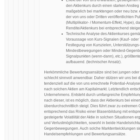
Effekt der von uns erwarteten, gesteigerten
den Aktienkurs durch einen starken Anstie
maßgeblich bei marktengen oder neu bzw. 
der von uns oder Dritten veröffentlichten 
(Multiplikator- / Momentum-Effekt, Hype), 
Rendite/Aktienkurs bei entsprechend steig
Technische Analyse des Aktienkurses gemä
Voraussage von Kurs-Signalen (Kauf- oder V
Festlegung von Kurszielen, Unterstützungs
Mindestbewegungen oder Mindest-Gegenb
Signalpunkten (wenn-dann), etc.), größtent
aufbauend. (technischer Ansatz).
Herkömmliche Bewertungsansätze sind bei jungen oder
schlecht sinnvoll anwendbar. Daher stützen wir uns be
tendenziell auf die von uns errechnete Potential-Analys
nach solchen Aktien am Kapitalmarkt. Letztendlich entsc
Unternehmens. Entsteht durch umfangreiche Empfehlung
nach dieser, ist es möglich, dass der Aktienkurs bei e
überdurchschnittlich steigt. Dies führt zwar zu extremen
entsprechend das Risiko einer Blasenbildung mit ents
gesteigerte Volatilität der Aktie in solchen Situationen 
und Verlustmöglichkeiten, sowohl in beide Handelsrich
Gegenbewegungen. Auch solche Marktentwicklungen sind
Handelsempfehlungen und Bewertungsansätze.