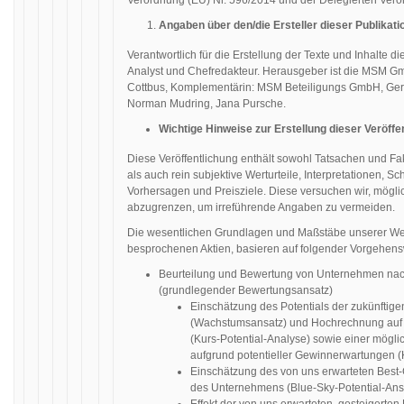
Verordnung (EU) Nr. 596/2014 und der Delegierten Ver
Angaben über den/die Ersteller dieser Publikati
Verantwortlich für die Erstellung der Texte und Inhalte di
Analyst und Chefredakteur. Herausgeber ist die MSM Gm
Cottbus, Komplementärin: MSM Beteiligungs GmbH, Germa
Norman Mudring, Jana Pursche.
Wichtige Hinweise zur Erstellung dieser Veröffe
Diese Veröffentlichung enthält sowohl Tatsachen und 
als auch rein subjektive Werturteile, Interpretationen,
Vorhersagen und Preisziele. Diese versuchen wir, mögli
abzugrenzen, um irreführende Angaben zu vermeiden.
Die wesentlichen Grundlagen und Maßstäbe unserer Wer
besprochenen Aktien, basieren auf folgender Vorgehens
Beurteilung und Bewertung von Unternehmen n
(grundlegender Bewertungsansatz)
Einschätzung des Potentials der zukünfti
(Wachstumsansatz) und Hochrechnung auf 
(Kurs-Potential-Analyse) sowie einer mög
aufgrund potentieller Gewinnerwartungen
Einschätzung des von uns erwarteten Best-
des Unternehmens (Blue-Sky-Potential-Ans