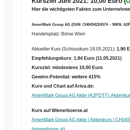
Kursziel Juni 2021
:
10,00 Euro (
G
Hier die wichtigsten Fakten zum Unternehme
AmeriMark Group AG (ISIN: CH0454224574 – WKN: A2
Handelsplatz: Börse Wien
Aktueller Kurs (Schlusskurs 18.05.2021):
1
,90
E
Empfehlungskurs:
1,94 Euro
(11.05.2021)
Kursziel: mindestens
10,00 Euro
Gewinn-Potential: weitere
415%
Kurs und Chart auf Ariva.de:
AmeriMark Group AG Aktie (A2PDT7): Aktienkur
Kurs auf Wienerboerse.at
AmeriMark Group AG Aktie | Aktienkurs | CH04
(wienerborse.at)