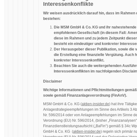
Interessenkonflikte
Wir weisen ausdrücklich darauf hin, dass im Rahmen d
bestehen:
Die MSM GmbH & Co. KG und ihr nahestehende 
empfohlenen Gesellschaft (in diesem Fall: Ame
diese im Rahmen und zu jedem Zeitpunkt dieser
besteht ein eindeutiger und konkreter Interessen
Der Herausgeber dieser Publikation, sowie die 
die Erstellung eine finanzielle Vergütung. Auch h
konkreter Interessenkonflikt.
Beachten Sie auch die weitergehenden Ausfüh
Interessenkonflikten im nachfolgenden Disclaimer,
Disclaimer
Wichtige Informationen und Pflichtmitteilungen gem
sowie gemäß Finanzanlageverordnung (FinAnV).
MSM GmbH & Co. KG (
aktien-insider.de
) hat ihre Tätigke
Anlagestrategieempfehlungen im Sinne des Artikels 3 
Nr. 596/2014 oder von Anlageempfehlungen im Sinne de
Verordnung (EU) Nr. 596/2014, (bisher „Finanzanalysen“
Finanzdienstleistungsaufsicht („BaFin“) gemäß § 34c W
GmbH & Co. KG (
aktien-insider.de
) regeln sich primär