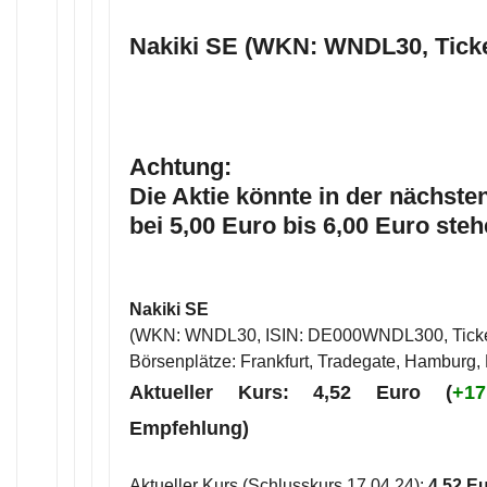
Nakiki SE (WKN: WNDL30, Tick
Achtung:
Die Aktie könnte in der nächst
bei 5,00 Euro bis 6,00 Euro steh
Nakiki SE
(WKN: WNDL30, ISIN: DE000WNDL300, Tick
Börsenplätze: Frankfurt, Tradegate, Hamburg, B
Aktueller Kurs: 4,52 Euro (
+1
Empfehlung)
Aktueller Kurs (Schlusskurs 17.04.24):
4,52 E