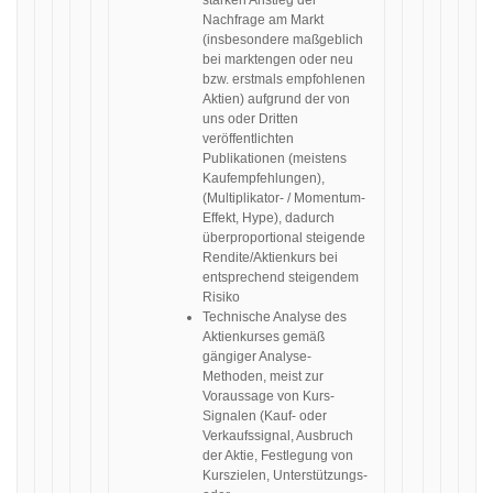
starken Anstieg der
Nachfrage am Markt
(insbesondere maßgeblich
bei marktengen oder neu
bzw. erstmals empfohlenen
Aktien) aufgrund der von
uns oder Dritten
veröffentlichten
Publikationen (meistens
Kaufempfehlungen),
(Multiplikator- / Momentum-
Effekt, Hype), dadurch
überproportional steigende
Rendite/Aktienkurs bei
entsprechend steigendem
Risiko
Technische Analyse des
Aktienkurses gemäß
gängiger Analyse-
Methoden, meist zur
Voraussage von Kurs-
Signalen (Kauf- oder
Verkaufssignal, Ausbruch
der Aktie, Festlegung von
Kurszielen, Unterstützungs-