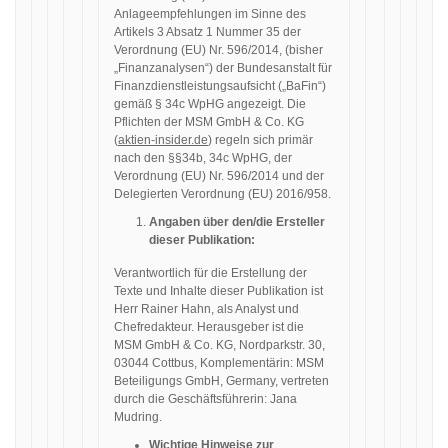
Anlageempfehlungen im Sinne des
Artikels 3 Absatz 1 Nummer 35 der
Verordnung (EU) Nr. 596/2014, (bisher
„Finanzanalysen“) der Bundesanstalt für
Finanzdienstleistungsaufsicht („BaFin“)
gemäß § 34c WpHG angezeigt. Die
Pflichten der MSM GmbH & Co. KG
(
aktien-insider.de
) regeln sich primär
nach den §§34b, 34c WpHG, der
Verordnung (EU) Nr. 596/2014 und der
Delegierten Verordnung (EU) 2016/958.
Angaben über den/die Ersteller
dieser Publikation:
Verantwortlich für die Erstellung der
Texte und Inhalte dieser Publikation ist
Herr Rainer Hahn, als Analyst und
Chefredakteur. Herausgeber ist die
MSM GmbH & Co. KG, Nordparkstr. 30,
03044 Cottbus, Komplementärin: MSM
Beteiligungs GmbH, Germany, vertreten
durch die Geschäftsführerin: Jana
Mudring.
Wichtige Hinweise zur