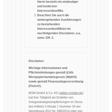
hierin besteht ein eindeutiger
und konkreter
Interessenkonflikt.
Beachten Sie auch die
weitergehenden Ausführungen
zu bestehenden
Interessenkonflikten im
nachfolgenden Disclaimer, u.a.
unter Ziff. 2.
Disclaimer
Wichtige Informationen und
Pflichtmitteilungen gemäß §34b
Wertpapierhandelsgesetz (WpHG)
sowie gemäß Finanzanlageverordnung
(FinAnV).
MSM GmbH & Co. KG (
aktien-insider.de
)
hat ihre Tätigkeit als Ersteller von
Anlagestrategieempfehlungen im Sinne
des Artikels 3 Absatz 1 Nummer 34 der
Verordnung (EU) Nr. 596/2014 oder von