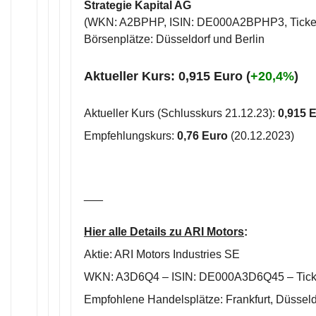
Strategie Kapital AG
(WKN: A2BPHP, ISIN: DE000A2BPHP3, Ticker
Börsenplätze: Düsseldorf und Berlin
Aktueller Kurs: 0,915 Euro (
+20,4%
)
Aktueller Kurs (Schlusskurs 21.12.23):
0,915 
Empfehlungskurs:
0,76 Euro
(20.12.2023)
___
Hier alle Details zu ARI Motors
:
Aktie: ARI Motors Industries SE
WKN: A3D6Q4 – ISIN: DE000A3D6Q45 – Tick
Empfohlene Handelsplätze: Frankfurt, Düsseldo