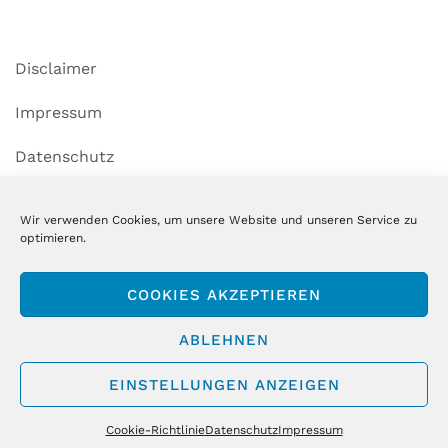
Disclaimer
Impressum
Datenschutz
Cookie-Richtlinie (EU)
Wir verwenden Cookies, um unsere Website und unseren Service zu
optimieren.
Copyright MSM GmbH & Co. KG
COOKIES AKZEPTIEREN
ABLEHNEN
EINSTELLUNGEN ANZEIGEN
STOLZ PRÄSENTIERT VON WORDPRESS
|
THEME:
AIRI
VON
Cookie-Richtlinie
Datenschutz
Impressum
ATHEMES.