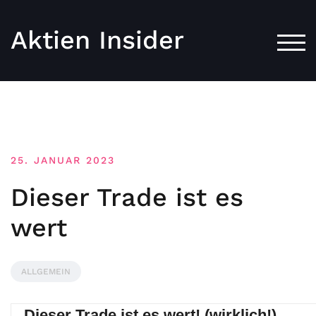
Aktien Insider
TOG
25. JANUAR 2023
Dieser Trade ist es
wert
ALLGEMEIN
Dieser Trade ist es wert! (wirklich!)