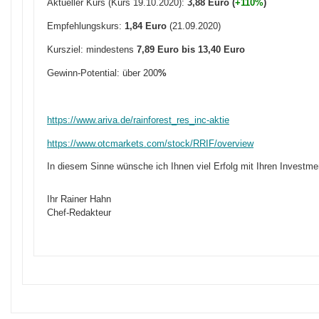
Aktueller Kurs (Kurs 19.10.2020):
3
,
88 Euro (
+110%
)
Empfehlungskurs:
1,84 Euro
(21.09.2020)
Kursziel: mindestens
7,89 Euro bis 13,40 Euro
Gewinn-Potential: über 200
%
https://www.ariva.de/rainforest_res_inc-aktie
https://www.otcmarkets.com/stock/RRIF/overview
In diesem Sinne wünsche ich Ihnen viel Erfolg mit Ihren Investme
Ihr Rainer Hahn
Chef-Redakteur