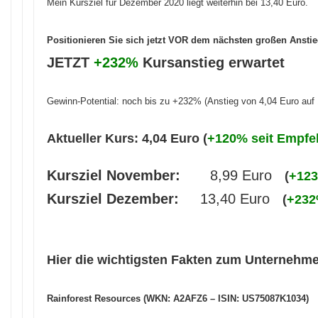
Mein Kursziel für Dezember 2020 liegt weiterhin bei 13,40 Euro.
Positionieren Sie sich jetzt VOR dem nächsten großen Ansti
JETZT
+232%
Kursanstieg erwartet
Gewinn-Potential: noch bis zu +232% (Anstieg von 4,04 Euro auf 
Aktueller Kurs: 4,04 Euro (
+120% seit Empfe
Kursziel November:
8,99 Euro
(
+12
Kursziel Dezember:
13,40 Euro
(
+23
Hier die wichtigsten Fakten zum Unternehm
Rainforest Resources (WKN: A2AFZ6 – ISIN: US75087K1034)