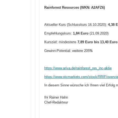
Rainforest Resources (WKN: A2AFZ6)
Aktueller Kurs (Schlusskurs 16.10.2020):
4
,
38 E
Empfehlungskurs:
1,84 Euro
(21.09.2020)
Kursziel: mindestens
7,89 Euro bis 13,40 Euro
Gewinn-Potential: weitere 205
%
https://www.ariva.de/rainforest_res_inc-aktie
https://www.otcmarkets.com/stock/RRIF/overvi
In diesem Sinne wünsche ich Ihnen viel Erfolg m
Ihr Rainer Hahn
Chef-Redakteur