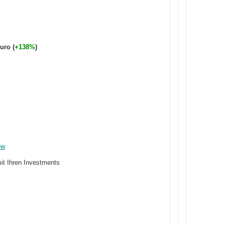
uro (
+138%
)
ew
it Ihren Investments