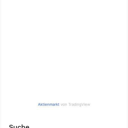
Aktienmarkt
von TradingView
Suche