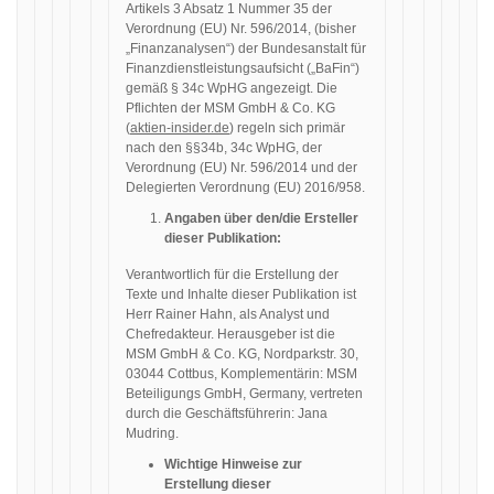
Artikels 3 Absatz 1 Nummer 35 der
Verordnung (EU) Nr. 596/2014, (bisher
„Finanzanalysen“) der Bundesanstalt für
Finanzdienstleistungsaufsicht („BaFin“)
gemäß § 34c WpHG angezeigt. Die
Pflichten der MSM GmbH & Co. KG
(
aktien-insider.de
) regeln sich primär
nach den §§34b, 34c WpHG, der
Verordnung (EU) Nr. 596/2014 und der
Delegierten Verordnung (EU) 2016/958.
Angaben über den/die Ersteller
dieser Publikation:
Verantwortlich für die Erstellung der
Texte und Inhalte dieser Publikation ist
Herr Rainer Hahn, als Analyst und
Chefredakteur. Herausgeber ist die
MSM GmbH & Co. KG, Nordparkstr. 30,
03044 Cottbus, Komplementärin: MSM
Beteiligungs GmbH, Germany, vertreten
durch die Geschäftsführerin: Jana
Mudring.
Wichtige Hinweise zur
Erstellung dieser