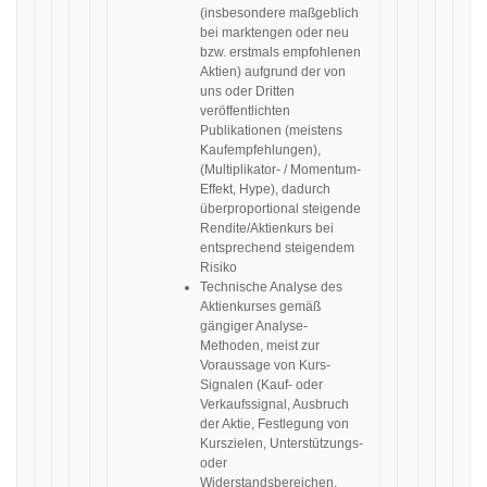
(insbesondere maßgeblich
bei marktengen oder neu
bzw. erstmals empfohlenen
Aktien) aufgrund der von
uns oder Dritten
veröffentlichten
Publikationen (meistens
Kaufempfehlungen),
(Multiplikator- / Momentum-
Effekt, Hype), dadurch
überproportional steigende
Rendite/Aktienkurs bei
entsprechend steigendem
Risiko
Technische Analyse des
Aktienkurses gemäß
gängiger Analyse-
Methoden, meist zur
Voraussage von Kurs-
Signalen (Kauf- oder
Verkaufssignal, Ausbruch
der Aktie, Festlegung von
Kurszielen, Unterstützungs-
oder
Widerstandsbereichen,