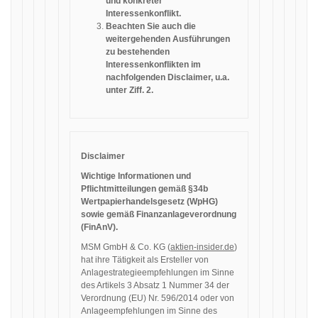
und konkreter
Interessenkonflikt.
Beachten Sie auch die
weitergehenden Ausführungen
zu bestehenden
Interessenkonflikten im
nachfolgenden Disclaimer, u.a.
unter Ziff. 2.
Disclaimer
Wichtige Informationen und
Pflichtmitteilungen gemäß §34b
Wertpapierhandelsgesetz (WpHG)
sowie gemäß Finanzanlageverordnung
(FinAnV).
MSM GmbH & Co. KG (
aktien-insider.de
)
hat ihre Tätigkeit als Ersteller von
Anlagestrategieempfehlungen im Sinne
des Artikels 3 Absatz 1 Nummer 34 der
Verordnung (EU) Nr. 596/2014 oder von
Anlageempfehlungen im Sinne des