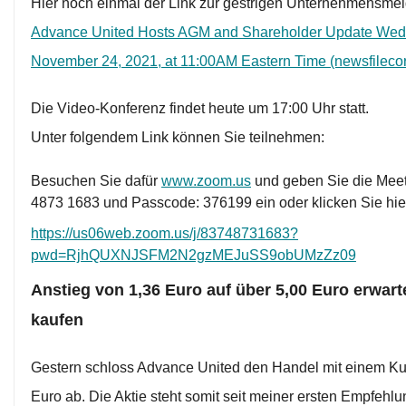
Hier noch einmal der Link zur gestrigen Unternehmensme
Advance United Hosts AGM and Shareholder Update Wed
November 24, 2021, at 11:00AM Eastern Time (newsfileco
Die Video-Konferenz findet heute um 17:00 Uhr statt.
Unter folgendem Link können Sie teilnehmen:
Besuchen Sie dafür
www.zoom.us
und geben Sie die Meet
4873 1683 und Passcode: 376199 ein oder klicken Sie hie
https://us06web.zoom.us/j/83748731683?
pwd=RjhQUXNJSFM2N2gzMEJuSS9obUMzZz09
Anstieg von 1,36 Euro auf über 5,00 Euro erwarte
kaufen
Gestern schloss Advance United den Handel mit einem Ku
Euro ab. Die Aktie steht somit seit meiner ersten Empfehl